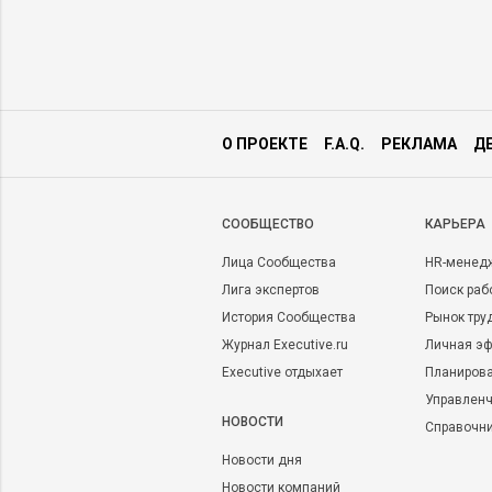
О ПРОЕКТЕ
F.A.Q.
РЕКЛАМА
Д
CООБЩЕСТВО
КАРЬЕРА
Лица Сообщества
HR-менед
Лига экспертов
Поиск раб
История Сообщества
Рынок тру
Журнал Executive.ru
Личная эф
Executive отдыхает
Планирова
Управленч
НОВОСТИ
Справочн
Новости дня
Новости компаний