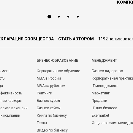
компа
ЕКЛАРАЦИЯ СООБЩЕСТВА
СТАТЬ АВТОРОМ
1192 пользовате
БИЗНЕС-ОБРАЗОВАНИЕ
МЕНЕДЖМЕНТ
жмент
Корпоративное обучение
Бизнес-лидерство
оты
MBA в России
Корпоративная практик
да
MBA за рубежом
IT-менеджмент
фективность
Рейтинги
Маркетинг
ние карьеры
Бизнес-курсы
Продажи
еские вакансии
Бизнес-кейсы
IT для бизнеса
ик компаний
Книги по бизнесу
Exemarket
Тесты
Энциклопедия менедж
Видео по бизнесу