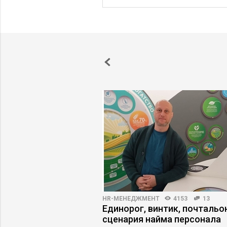
ПРАКТИКА
3739
24
HR-МЕНЕДЖМЕНТ
4153
13
ние контроля
Единорог, винтик, почтальон
ес управляемости
сценария найма персонала