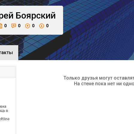
рей
Боярский
0
0
0
0
такты
Только друзья могут оставля
На стене пока нет ни одн
овка
ощь в
oftline