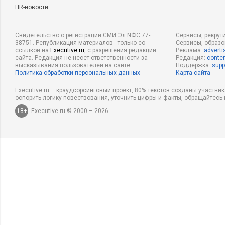
HR-новости
Свидетельство о регистрации СМИ Эл NФС 77-
Сервисы, рекрут
38751. Републикация материалов - только со
Сервисы, образ
ссылкой на
Executive.ru
, с разрешения редакции
Реклама:
adverti
сайта. Редакция не несет ответственности за
Редакция:
conten
высказывания пользователей на сайте.
Поддержка:
supp
Политика обработки персональных данных
Карта сайта
Executive.ru – краудсорсинговый проект, 80% текстов созданы участни
оспорить логику повествования, уточнить цифры и факты, обращайтесь 
18+
Executive.ru © 2000 – 2026.