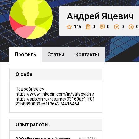
Андрей
Яцевич
115
0
0
0
0
Профиль
Cтатьи
Контакты
О себе
Подробнее см.
https://www.linkedin.com/in/yatsevich и
https://spb.hh.ru/resume/93160ac1ff01
23b8890039ed1f364274416464
Опыт работы