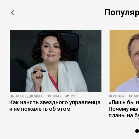
Популя
HR-МЕНЕДЖМЕНТ
3347
27
ЖУРНАЛ
50
Как нанять звездного управленца
«Лишь бы н
и не пожалеть об этом
Почему мы
планы на 