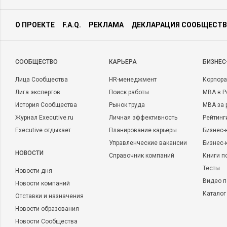
О ПРОЕКТЕ
F.A.Q.
РЕКЛАМА
ДЕКЛАРАЦИЯ СООБЩЕСТВ
CООБЩЕСТВО
КАРЬЕРА
БИЗНЕС
Лица Сообщества
HR-менеджмент
Корпора
Лига экспертов
Поиск работы
MBA в Р
История Сообщества
Рынок труда
MBA за 
Журнал Executive.ru
Личная эффективность
Рейтинг
Executive отдыхает
Планирование карьеры
Бизнес-
Управленческие вакансии
Бизнес-
НОВОСТИ
Справочник компаний
Книги п
Тесты
Новости дня
Видео п
Новости компаний
Каталог
Отставки и назначения
Новости образования
Новости Сообщества