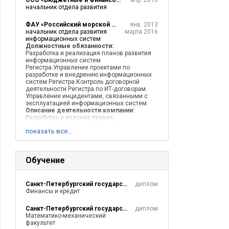
ООО «Бюджетные и Финансовые Технологии»
апр. 2016
начальник отдела развития
ФАУ «Российский морской регистр судоходства»
янв. 2013
начальник отдела развития
марта 2016
информационных систем
Должностные обязанности:
Разработка и реализация планов развития
информационных систем
Регистра.Управление проектами по
разработке и внедрению информационных
систем Регистра.Контроль договорной
деятельности Регистра по ИТ-договорам.
Управление инцидентами, связанными с
эксплуатацией информационных систем.
Описание деятельности компании:
Разработка и издание правил
классификации, постройки и обеспечения
показать все…
безопасности судов и морских сооружений.
Надзор за постройкой, за ремонтом и
переоборудованием судов и морских
сооружений. Освидетельствование судов в
Обучение
эксплуатации. Регистрация и
классификация судов.
Санкт-Петербургский государственный университет экономики и финансов
диплом
СиЭсБиАй ИТС
марта 2011
Финансы и кредит
Руководитель проектов /
янв. 2013
Начальник отдела
технической поддержки
Санкт-Петербургский государственный университет, Санкт-Петербург
диплом
Математико-механический
факультет
Компьютерные системы для бизенса (CSBI)
сент. 2005