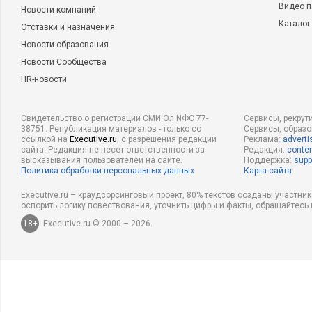
Видео п
Новости компаний
Каталог
Отставки и назначения
Новости образования
Новости Сообщества
HR-новости
Свидетельство о регистрации СМИ Эл NФС 77-
Сервисы, рекрут
38751. Републикация материалов - только со
Сервисы, образ
ссылкой на
Executive.ru
, с разрешения редакции
Реклама:
adverti
сайта. Редакция не несет ответственности за
Редакция:
conten
высказывания пользователей на сайте.
Поддержка:
supp
Политика обработки персональных данных
Карта сайта
Executive.ru – краудсорсинговый проект, 80% текстов созданы участни
оспорить логику повествования, уточнить цифры и факты, обращайтесь 
18+
Executive.ru © 2000 – 2026.