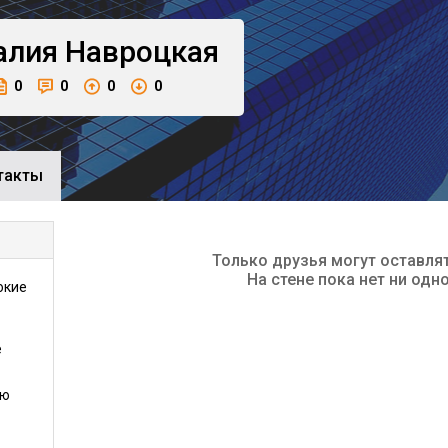
алия
Навроцкая
0
0
0
0
такты
Только друзья могут оставля
На стене пока нет ни одн
окие
е
ию