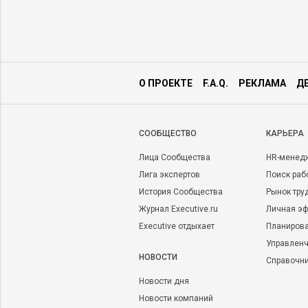
О ПРОЕКТЕ
F.A.Q.
РЕКЛАМА
Д
CООБЩЕСТВО
КАРЬЕРА
Лица Сообщества
HR-менед
Лига экспертов
Поиск раб
История Сообщества
Рынок тру
Журнал Executive.ru
Личная эф
Executive отдыхает
Планирова
Управленч
НОВОСТИ
Справочн
Новости дня
Новости компаний