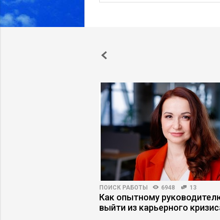
6441
34
ПОИСК РАБОТЫ
6948
13
аботу на «рынке
Как опытному руководител
я»
выйти из карьерного кризис