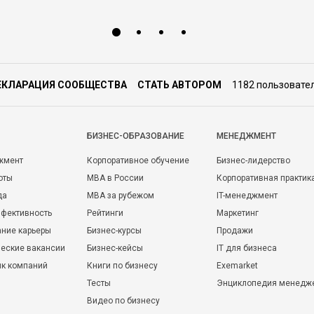
ЕКЛАРАЦИЯ СООБЩЕСТВА
СТАТЬ АВТОРОМ
1182 пользовате
БИЗНЕС-ОБРАЗОВАНИЕ
МЕНЕДЖМЕНТ
жмент
Корпоративное обучение
Бизнес-лидерство
оты
MBA в России
Корпоративная практик
да
MBA за рубежом
IT-менеджмент
фективность
Рейтинги
Маркетинг
ние карьеры
Бизнес-курсы
Продажи
еские вакансии
Бизнес-кейсы
IT для бизнеса
ик компаний
Книги по бизнесу
Exemarket
Тесты
Энциклопедия менедж
Видео по бизнесу