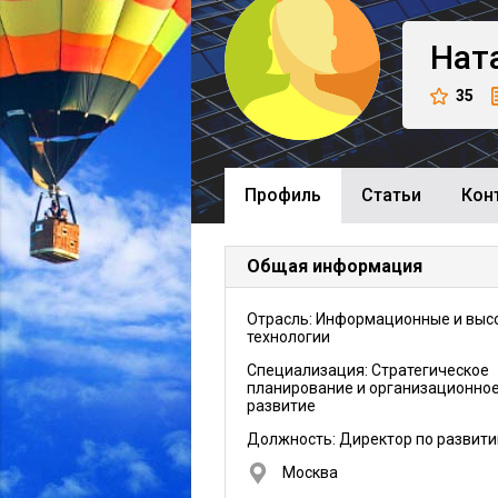
Нат
35
Профиль
Cтатьи
Кон
Общая информация
Отрасль: Информационные и выс
технологии
Специализация: Стратегическое
планирование и организационно
развитие
Должность:
Директор по развит
Москва