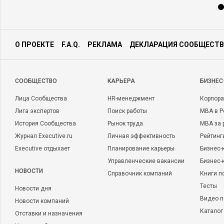
О ПРОЕКТЕ
F.A.Q.
РЕКЛАМА
ДЕКЛАРАЦИЯ СООБЩЕСТВ
CООБЩЕСТВО
КАРЬЕРА
БИЗНЕС
Лица Сообщества
HR-менеджмент
Корпора
Лига экспертов
Поиск работы
MBA в Р
История Сообщества
Рынок труда
MBA за 
Журнал Executive.ru
Личная эффективность
Рейтинг
Executive отдыхает
Планирование карьеры
Бизнес-
Управленческие вакансии
Бизнес-
НОВОСТИ
Справочник компаний
Книги п
Тесты
Новости дня
Видео п
Новости компаний
Каталог
Отставки и назначения