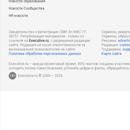
Новости образования
Новости Сообщества
HR-новости
Свидетельство о регистрации СМИ Эл NФС 77-
Сервисы, рекрут
38751. Републикация материалов - только со
Сервисы, образ
ссылкой на
Executive.ru
, с разрешения редакции
Реклама:
adverti
сайта. Редакция не несет ответственности за
Редакция:
conten
высказывания пользователей на сайте.
Поддержка:
supp
Политика обработки персональных данных
Карта сайта
Executive.ru – краудсорсинговый проект, 80% текстов созданы участни
оспорить логику повествования, уточнить цифры и факты, обращайтесь 
18+
Executive.ru © 2000 – 2026.