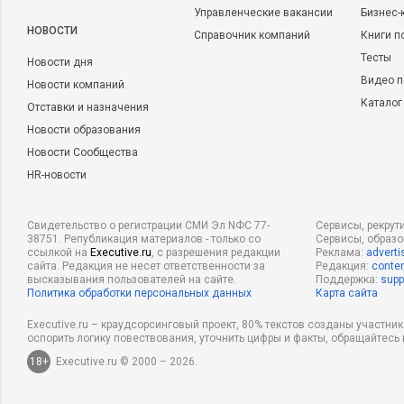
Управленческие вакансии
Бизнес-
НОВОСТИ
Справочник компаний
Книги п
Тесты
Новости дня
Видео п
Новости компаний
Каталог
Отставки и назначения
Новости образования
Новости Сообщества
HR-новости
Свидетельство о регистрации СМИ Эл NФС 77-
Сервисы, рекрут
38751. Републикация материалов - только со
Сервисы, образ
ссылкой на
Executive.ru
, с разрешения редакции
Реклама:
adverti
сайта. Редакция не несет ответственности за
Редакция:
conten
высказывания пользователей на сайте.
Поддержка:
supp
Политика обработки персональных данных
Карта сайта
Executive.ru – краудсорсинговый проект, 80% текстов созданы участни
оспорить логику повествования, уточнить цифры и факты, обращайтесь 
18+
Executive.ru © 2000 – 2026.