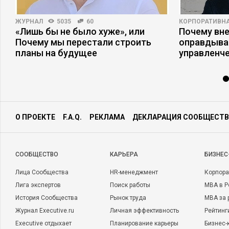
ЖУРНАЛ
5035
60
КОРПОРАТИВНА
–
«Лишь бы не было хуже», или
Почему вне
Почему мы перестали строить
оправдыва
планы на будущее
управленч
О ПРОЕКТЕ
F.A.Q.
РЕКЛАМА
ДЕКЛАРАЦИЯ СООБЩЕСТВ
CООБЩЕСТВО
КАРЬЕРА
БИЗНЕС
Лица Сообщества
HR-менеджмент
Корпора
Лига экспертов
Поиск работы
MBA в Р
История Сообщества
Рынок труда
MBA за 
Журнал Executive.ru
Личная эффективность
Рейтинг
Executive отдыхает
Планирование карьеры
Бизнес-