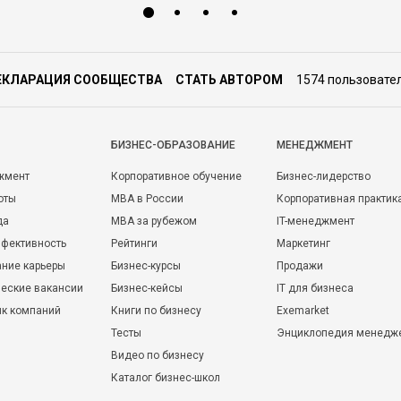
ЕКЛАРАЦИЯ СООБЩЕСТВА
СТАТЬ АВТОРОМ
1574 пользовате
БИЗНЕС-ОБРАЗОВАНИЕ
МЕНЕДЖМЕНТ
жмент
Корпоративное обучение
Бизнес-лидерство
оты
MBA в России
Корпоративная практик
да
MBA за рубежом
IT-менеджмент
фективность
Рейтинги
Маркетинг
ние карьеры
Бизнес-курсы
Продажи
еские вакансии
Бизнес-кейсы
IT для бизнеса
ик компаний
Книги по бизнесу
Exemarket
Тесты
Энциклопедия менедж
Видео по бизнесу
Каталог бизнес-школ