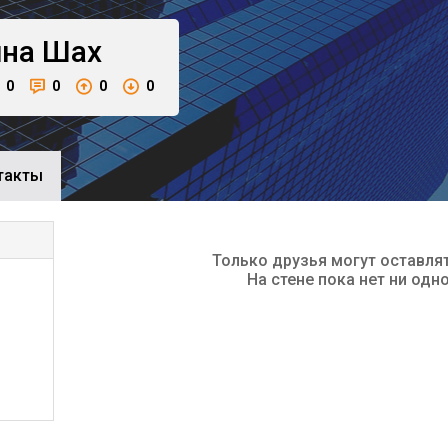
ина
Шах
0
0
0
0
такты
Только друзья могут оставля
На стене пока нет ни одн