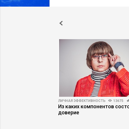
3000
52
ЛИЧНАЯ ЭФФЕКТИВНОСТЬ
13675
ктора саботируют
Из каких компонентов сост
ичков
доверие