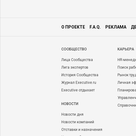
О ПРОЕКТЕ
F.A.Q.
РЕКЛАМА
Д
CООБЩЕСТВО
КАРЬЕРА
Лица Сообщества
HR-менед
Лига экспертов
Поиск раб
История Сообщества
Рынок тру
Журнал Executive.ru
Личная эф
Executive отдыхает
Планирова
Управленч
НОВОСТИ
Справочн
Новости дня
Новости компаний
Отставки и назначения