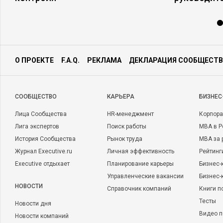
О ПРОЕКТЕ
F.A.Q.
РЕКЛАМА
ДЕКЛАРАЦИЯ СООБЩЕСТВ
CООБЩЕСТВО
КАРЬЕРА
БИЗНЕС
Лица Сообщества
HR-менеджмент
Корпора
Лига экспертов
Поиск работы
MBA в Р
История Сообщества
Рынок труда
MBA за 
Журнал Executive.ru
Личная эффективность
Рейтинг
Executive отдыхает
Планирование карьеры
Бизнес-
Управленческие вакансии
Бизнес-
НОВОСТИ
Справочник компаний
Книги п
Тесты
Новости дня
Видео п
Новости компаний