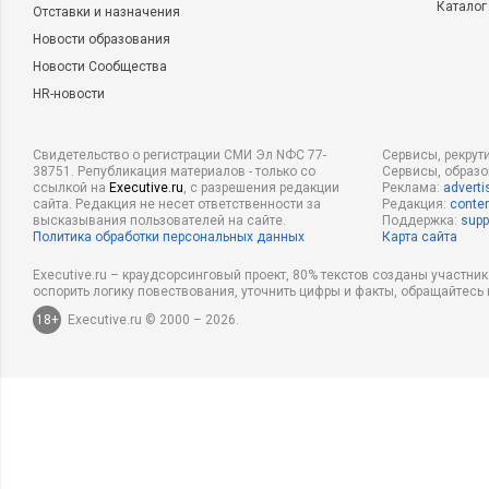
Каталог
Отставки и назначения
Новости образования
Новости Сообщества
HR-новости
Свидетельство о регистрации СМИ Эл NФС 77-
Сервисы, рекрут
38751. Републикация материалов - только со
Сервисы, образ
ссылкой на
Executive.ru
, с разрешения редакции
Реклама:
adverti
сайта. Редакция не несет ответственности за
Редакция:
conten
высказывания пользователей на сайте.
Поддержка:
supp
Политика обработки персональных данных
Карта сайта
Executive.ru – краудсорсинговый проект, 80% текстов созданы участни
оспорить логику повествования, уточнить цифры и факты, обращайтесь 
18+
Executive.ru © 2000 – 2026.