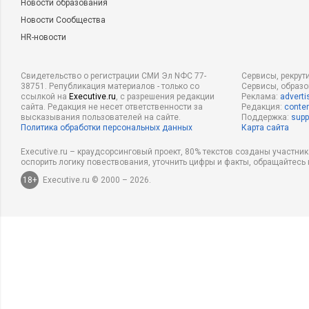
Новости образования
Новости Сообщества
HR-новости
Свидетельство о регистрации СМИ Эл NФС 77-
Сервисы, рекрут
38751. Републикация материалов - только со
Сервисы, образ
ссылкой на
Executive.ru
, с разрешения редакции
Реклама:
adverti
сайта. Редакция не несет ответственности за
Редакция:
conten
высказывания пользователей на сайте.
Поддержка:
supp
Политика обработки персональных данных
Карта сайта
Executive.ru – краудсорсинговый проект, 80% текстов созданы участни
оспорить логику повествования, уточнить цифры и факты, обращайтесь 
18+
Executive.ru © 2000 – 2026.