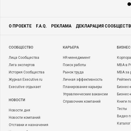
О ПРОЕКТЕ
F.A.Q.
РЕКЛАМА
ДЕКЛАРАЦИЯ СООБЩЕСТВ
CООБЩЕСТВО
КАРЬЕРА
БИЗНЕС
Лица Сообщества
HR-менеджмент
Корпора
Лига экспертов
Поиск работы
MBA в Р
История Сообщества
Рынок труда
MBA за 
Журнал Executive.ru
Личная эффективность
Рейтинг
Executive отдыхает
Планирование карьеры
Бизнес-
Управленческие вакансии
Бизнес-
НОВОСТИ
Справочник компаний
Книги п
Тесты
Новости дня
Видео п
Новости компаний
Каталог
Отставки и назначения