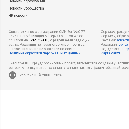
Новости образования
Новости Сообщества
HR-новости
Свидетельство о регистрации СМИ Эл NФС 77-
Сервисы, рекрут
38751. Републикация материалов - только со
Сервисы, образ
ссылкой на
Executive.ru
, с разрешения редакции
Реклама:
adverti
сайта. Редакция не несет ответственности за
Редакция:
conten
высказывания пользователей на сайте.
Поддержка:
supp
Политика обработки персональных данных
Карта сайта
Executive.ru – краудсорсинговый проект, 80% текстов созданы участни
оспорить логику повествования, уточнить цифры и факты, обращайтесь 
18+
Executive.ru © 2000 – 2026.