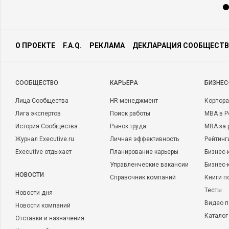
О ПРОЕКТЕ
F.A.Q.
РЕКЛАМА
ДЕКЛАРАЦИЯ СООБЩЕСТВ
CООБЩЕСТВО
КАРЬЕРА
БИЗНЕС
Лица Сообщества
HR-менеджмент
Корпора
Лига экспертов
Поиск работы
MBA в Р
История Сообщества
Рынок труда
MBA за 
Журнал Executive.ru
Личная эффективность
Рейтинг
Executive отдыхает
Планирование карьеры
Бизнес-
Управленческие вакансии
Бизнес-
НОВОСТИ
Справочник компаний
Книги п
Тесты
Новости дня
Видео п
Новости компаний
Каталог
Отставки и назначения