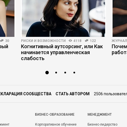
30
РИСКИ И ВОЗМОЖНОСТИ
4118
122
ЖУРНАЛ
орый
Когнитивный аутсорсинг, или Как
Почем
начинается управленческая
работ
слабость
ЕКЛАРАЦИЯ СООБЩЕСТВА
СТАТЬ АВТОРОМ
2506 пользовате
БИЗНЕС-ОБРАЗОВАНИЕ
МЕНЕДЖМЕНТ
жмент
Корпоративное обучение
Бизнес-лидерство