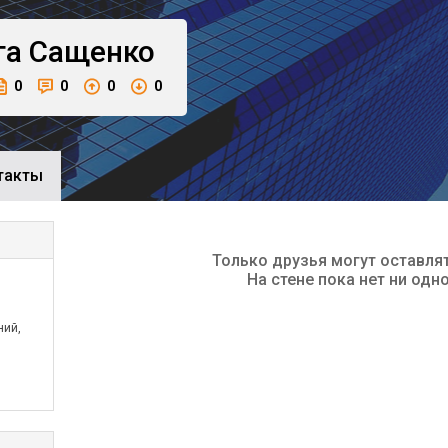
га
Сащенко
0
0
0
0
такты
Только друзья могут оставля
На стене пока нет ни одн
ний,