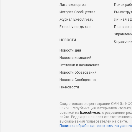
Лига экспертов
Поиск раб
История Сообщества
Рынок тру
Журнал Executive.ru
Личная эф
Executive отдыхает
Планирова
Управленч
НОВОСТИ
Справочн
Новости дня
Новости компаний
Отставки и назначения
Новости образования
Новости Сообщества
HR-новости
Свидетельство о регистрации СМИ Эл NФС
38751. Републикация материалов - только
ссылкой на
Executive.ru
, с разрешения ре
сайта. Редакция не несет ответственности
высказывания пользователей на сайте.
Политика обработки персональных данны