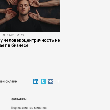
3947
22
ЛИЧНАЯ ЭФФЕКТИВНОСТЬ
у человекоцентричность не
Почему отдых стал 
ает в бизнесе
усталость – дефект
лей онлайн
ФИНАНСЫ
Корпоративные финансы