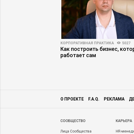
АРЬЕРЫ
6244
50
КОРПОРАТИВНАЯ ПРАКТИКА
5027
 руководитель
Как построить бизнес, кот
ильный выбор
работает сам
О ПРОЕКТЕ
F.A.Q.
РЕКЛАМА
Д
CООБЩЕСТВО
КАРЬЕРА
Лица Сообщества
HR-менед