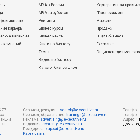
оты
MBA в России
Корпоративная практик
да
MBA за рубежом
IT-менеджмент
фективность
Рейтинги
Маркетинг
ние карьеры
Бизнес-курсы
Продажи
еские вакансии
Бизнес-кейсы
IT для бизнеса
ик компаний
Книги по бизнесу
Exemarket
Тесты
Энциклопедия менедж
Видео по бизнесу
Каталог бизнес-школ
 77-
Сервисы, рекрутинг:
search@e-xecutive.ru
Телефон 
 со
Сервисы, образование:
trainings@e-xecutive.ru
Телефон 
дакции
Реклама:
advertising@e-xecutive.ru
Адрес:
1
 за
Редакция:
content@e-xecutive.ru
дом 2-38,
Поддержка:
support@e-xecutive.ru
х
Карта сайта