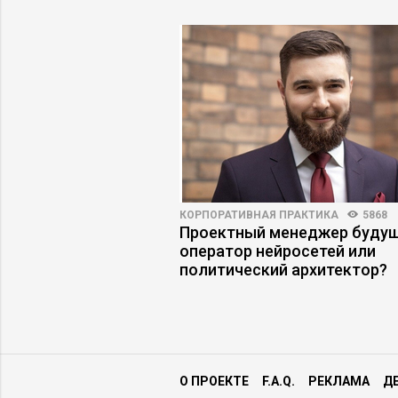
ОБУЧЕНИЕ
5773
4
КОРПОРАТИВНАЯ ПРАКТИКА
5868
оправдало
Проектный менеджер будущ
к исправить
оператор нейросетей или
политический архитектор?
О ПРОЕКТЕ
F.A.Q.
РЕКЛАМА
Д