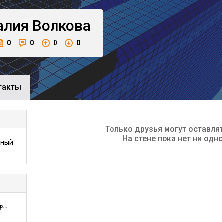
алия
Волкова
0
0
0
0
такты
Только друзья могут оставля
На стене пока нет ни одн
нный
Технологическая компания Шлюмберже