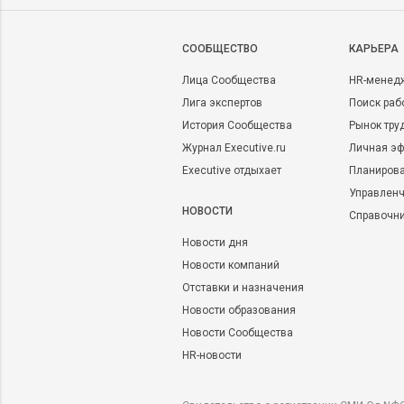
CООБЩЕСТВО
КАРЬЕРА
Лица Сообщества
HR-менед
Лига экспертов
Поиск раб
История Сообщества
Рынок тру
Журнал Executive.ru
Личная эф
Executive отдыхает
Планирова
Управленч
НОВОСТИ
Справочн
Новости дня
Новости компаний
Отставки и назначения
Новости образования
Новости Сообщества
HR-новости