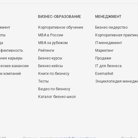
БИЗНЕС-ОБРАЗОВАНИЕ
МЕНЕДЖМЕНТ
жмент
Корпоративное обучение
Бизнес-лидерство
оты
MBA в России
Корпоративная практик
да
MBA за рубежом
IT-менеджмент
фективность
Рейтинги
Маркетинг
ние карьеры
Бизнес-курсы
Продажи
еские вакансии
Бизнес-кейсы
IT для бизнеса
ик компаний
Книги по бизнесу
Exemarket
Тесты
Энциклопедия менедж
Видео по бизнесу
Каталог бизнес-школ