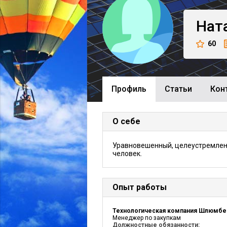
Нат
60
Профиль
Cтатьи
Кон
О себе
Уравновешенный, целеустремле
человек.
Опыт работы
Менеджер по закупкам
Должностные обязанности: