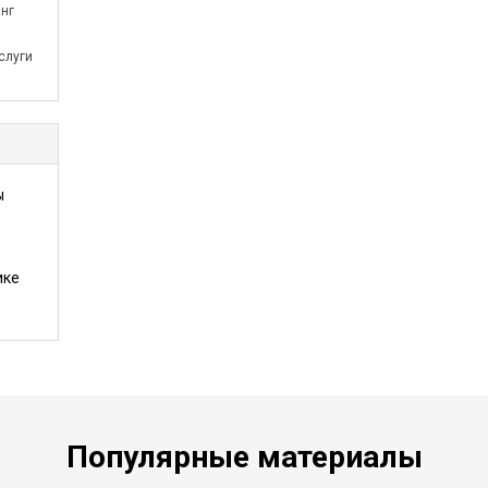
инг
слуги
ы
ике
Популярные материалы