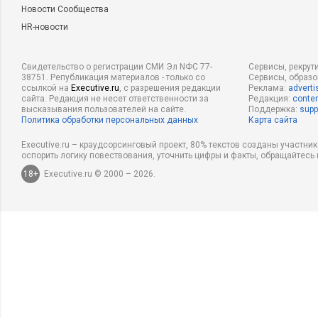
Новости Сообщества
HR-новости
Свидетельство о регистрации СМИ Эл NФС 77-
Сервисы, рекрут
38751. Републикация материалов - только со
Сервисы, образ
ссылкой на
Executive.ru
, с разрешения редакции
Реклама:
adverti
сайта. Редакция не несет ответственности за
Редакция:
conten
высказывания пользователей на сайте.
Поддержка:
supp
Политика обработки персональных данных
Карта сайта
Executive.ru – краудсорсинговый проект, 80% текстов созданы участни
оспорить логику повествования, уточнить цифры и факты, обращайтесь 
18+
Executive.ru © 2000 – 2026.