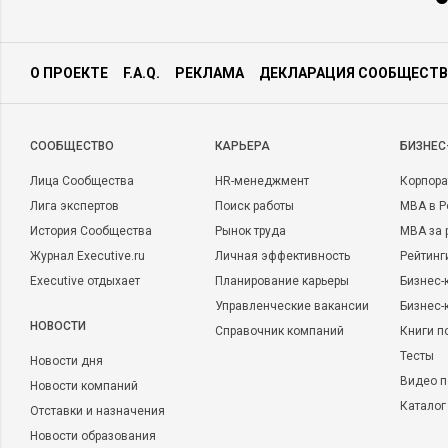
О ПРОЕКТЕ
F.A.Q.
РЕКЛАМА
ДЕКЛАРАЦИЯ СООБЩЕСТВ
CООБЩЕСТВО
КАРЬЕРА
БИЗНЕС
Лица Сообщества
HR-менеджмент
Корпора
Лига экспертов
Поиск работы
MBA в Р
История Сообщества
Рынок труда
MBA за 
Журнал Executive.ru
Личная эффективность
Рейтинг
Executive отдыхает
Планирование карьеры
Бизнес-
Управленческие вакансии
Бизнес-
НОВОСТИ
Справочник компаний
Книги п
Тесты
Новости дня
Видео п
Новости компаний
Каталог
Отставки и назначения
Новости образования