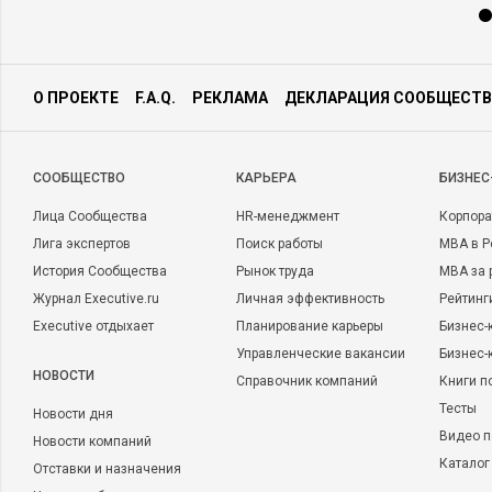
О ПРОЕКТЕ
F.A.Q.
РЕКЛАМА
ДЕКЛАРАЦИЯ СООБЩЕСТВ
CООБЩЕСТВО
КАРЬЕРА
БИЗНЕС
Лица Сообщества
HR-менеджмент
Корпора
Лига экспертов
Поиск работы
MBA в Р
История Сообщества
Рынок труда
MBA за 
Журнал Executive.ru
Личная эффективность
Рейтинг
Executive отдыхает
Планирование карьеры
Бизнес-
Управленческие вакансии
Бизнес-
НОВОСТИ
Справочник компаний
Книги п
Тесты
Новости дня
Видео п
Новости компаний
Каталог
Отставки и назначения