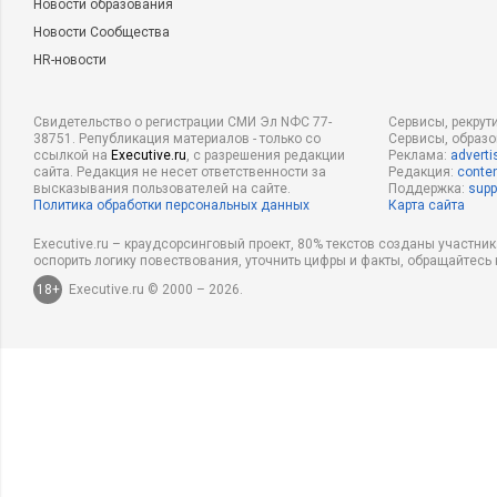
Новости образования
Новости Сообщества
HR-новости
Свидетельство о регистрации СМИ Эл NФС 77-
Сервисы, рекрут
38751. Републикация материалов - только со
Сервисы, образ
ссылкой на
Executive.ru
, с разрешения редакции
Реклама:
adverti
сайта. Редакция не несет ответственности за
Редакция:
conten
высказывания пользователей на сайте.
Поддержка:
supp
Политика обработки персональных данных
Карта сайта
Executive.ru – краудсорсинговый проект, 80% текстов созданы участни
оспорить логику повествования, уточнить цифры и факты, обращайтесь 
18+
Executive.ru © 2000 – 2026.