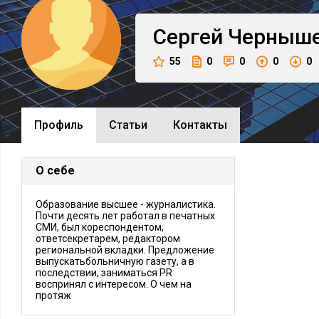
Сергей
Черныш
55
0
0
0
0
Профиль
Cтатьи
Контакты
О себе
Образование высшее - журналистика.
Почти десять лет работал в печатных
СМИ, был кореспондентом,
ответсекретарем, редактором
региональной вкладки. Предложение
выпускатьбольничную газету, а в
последствии, заниматься PR
воспринял с интересом. О чем на
протяж