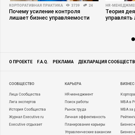
КОРПОРАТИВНАЯ ПРАКТИКА
3739
24
HR-МЕНЕДЖМЕ
Почему усиление контроля
Теория дея
лишает бизнес управляемости
управлять
О ПРОЕКТЕ
F.A.Q.
РЕКЛАМА
ДЕКЛАРАЦИЯ СООБЩЕСТВ
CООБЩЕСТВО
КАРЬЕРА
БИЗНЕС
Лица Сообщества
HR-менеджмент
Корпора
Лига экспертов
Поиск работы
MBA в Р
История Сообщества
Рынок труда
MBA за 
Журнал Executive.ru
Личная эффективность
Рейтинг
Executive отдыхает
Планирование карьеры
Бизнес-
Управленческие вакансии
Бизнес-