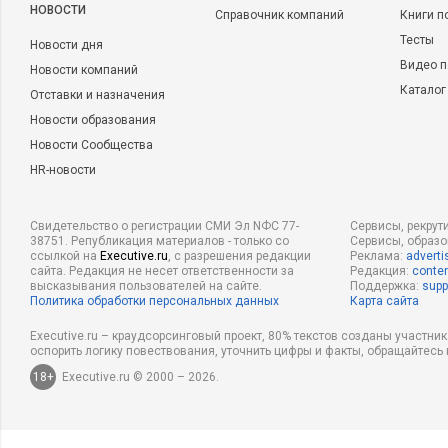
НОВОСТИ
Справочник компаний
Книги п
Тесты
Новости дня
Видео п
Новости компаний
Каталог
Отставки и назначения
Новости образования
Новости Сообщества
HR-новости
Свидетельство о регистрации СМИ Эл NФС 77-
Сервисы, рекрут
38751. Републикация материалов - только со
Сервисы, образ
ссылкой на
Executive.ru
, с разрешения редакции
Реклама:
adverti
сайта. Редакция не несет ответственности за
Редакция:
conten
высказывания пользователей на сайте.
Поддержка:
supp
Политика обработки персональных данных
Карта сайта
Executive.ru – краудсорсинговый проект, 80% текстов созданы участни
оспорить логику повествования, уточнить цифры и факты, обращайтесь 
18+
Executive.ru © 2000 – 2026.