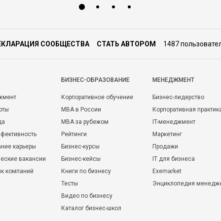
ЕКЛАРАЦИЯ СООБЩЕСТВА
СТАТЬ АВТОРОМ
1487 пользовате
БИЗНЕС-ОБРАЗОВАНИЕ
МЕНЕДЖМЕНТ
жмент
Корпоративное обучение
Бизнес-лидерство
оты
MBA в России
Корпоративная практик
да
MBA за рубежом
IT-менеджмент
фективность
Рейтинги
Маркетинг
ние карьеры
Бизнес-курсы
Продажи
еские вакансии
Бизнес-кейсы
IT для бизнеса
ик компаний
Книги по бизнесу
Exemarket
Тесты
Энциклопедия менедж
Видео по бизнесу
Каталог бизнес-школ