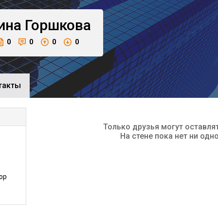
ина
Горшкова
0
0
0
0
такты
Только друзья могут оставля
На стене пока нет ни одн
ор