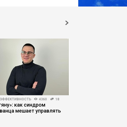
 ЭФФЕКТИВНОСТЬ
4360
18
КОРПОРАТИВНАЯ ПРАКТИКА
тяну»: как синдром
Почему внедрение И
ванца мешает управлять
оправдывает ожидан
управленческих оши