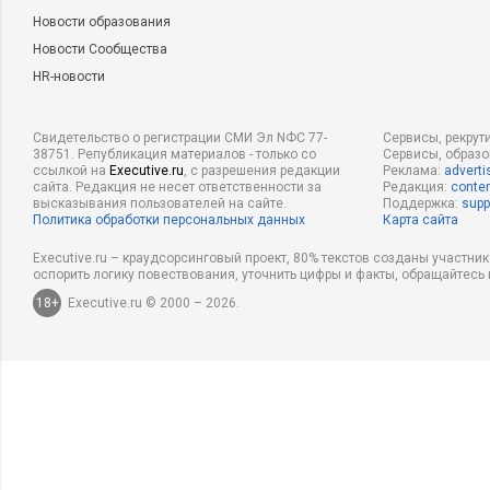
Новости образования
Новости Сообщества
HR-новости
Свидетельство о регистрации СМИ Эл NФС 77-
Сервисы, рекрут
38751. Републикация материалов - только со
Сервисы, образ
ссылкой на
Executive.ru
, с разрешения редакции
Реклама:
adverti
сайта. Редакция не несет ответственности за
Редакция:
conten
высказывания пользователей на сайте.
Поддержка:
supp
Политика обработки персональных данных
Карта сайта
Executive.ru – краудсорсинговый проект, 80% текстов созданы участни
оспорить логику повествования, уточнить цифры и факты, обращайтесь 
18+
Executive.ru © 2000 – 2026.