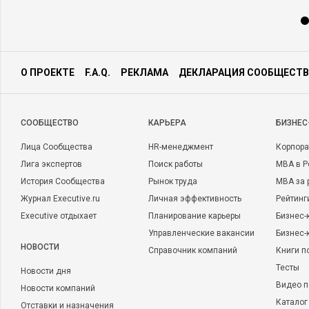
О ПРОЕКТЕ
F.A.Q.
РЕКЛАМА
ДЕКЛАРАЦИЯ СООБЩЕСТВ
CООБЩЕСТВО
КАРЬЕРА
БИЗНЕС
Лица Сообщества
HR-менеджмент
Корпора
Лига экспертов
Поиск работы
MBA в Р
История Сообщества
Рынок труда
MBA за 
Журнал Executive.ru
Личная эффективность
Рейтинг
Executive отдыхает
Планирование карьеры
Бизнес-
Управленческие вакансии
Бизнес-
НОВОСТИ
Справочник компаний
Книги п
Тесты
Новости дня
Видео п
Новости компаний
Каталог
Отставки и назначения