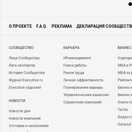
О ПРОЕКТЕ
F.A.Q.
РЕКЛАМА
ДЕКЛАРАЦИЯ СООБЩЕСТВ
CООБЩЕСТВО
КАРЬЕРА
БИЗНЕС
Лица Сообщества
HR-менеджмент
Корпора
Лига экспертов
Поиск работы
MBA в Р
История Сообщества
Рынок труда
MBA за 
Журнал Executive.ru
Личная эффективность
Рейтинг
Executive отдыхает
Планирование карьеры
Бизнес-
Управленческие вакансии
Бизнес-
НОВОСТИ
Справочник компаний
Книги п
Тесты
Новости дня
Видео п
Новости компаний
Каталог
Отставки и назначения