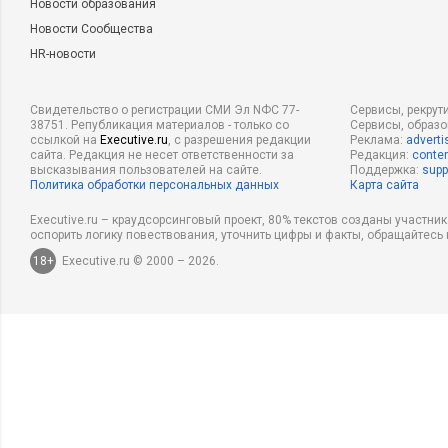
Новости образования
Новости Сообщества
HR-новости
Свидетельство о регистрации СМИ Эл NФС 77-
Сервисы, рекрут
38751. Републикация материалов - только со
Сервисы, образ
ссылкой на
Executive.ru
, с разрешения редакции
Реклама:
adverti
сайта. Редакция не несет ответственности за
Редакция:
conten
высказывания пользователей на сайте.
Поддержка:
supp
Политика обработки персональных данных
Карта сайта
Executive.ru – краудсорсинговый проект, 80% текстов созданы участни
оспорить логику повествования, уточнить цифры и факты, обращайтесь 
18+
Executive.ru © 2000 – 2026.