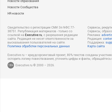
Новости образования
Новости Сообщества
HR-новости
Свидетельство о регистрации СМИ Эл NФС 77-
Сервисы, рекрут
38751. Републикация материалов - только со
Сервисы, образ
ссылкой на
Executive.ru
, с разрешения редакции
Реклама:
adverti
сайта. Редакция не несет ответственности за
Редакция:
conten
высказывания пользователей на сайте.
Поддержка:
supp
Политика обработки персональных данных
Карта сайта
Executive.ru – краудсорсинговый проект, 80% текстов созданы участни
оспорить логику повествования, уточнить цифры и факты, обращайтесь 
18+
Executive.ru © 2000 – 2026.