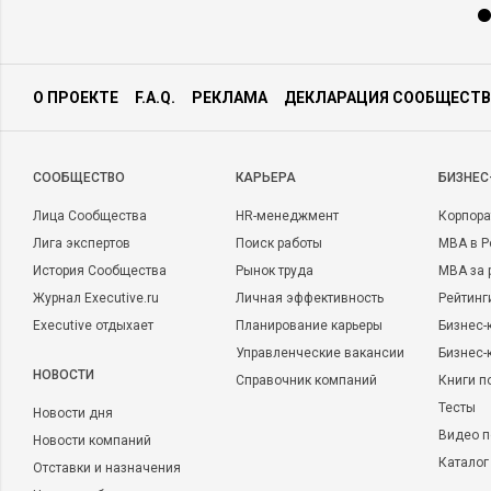
О ПРОЕКТЕ
F.A.Q.
РЕКЛАМА
ДЕКЛАРАЦИЯ СООБЩЕСТВ
CООБЩЕСТВО
КАРЬЕРА
БИЗНЕС
Лица Сообщества
HR-менеджмент
Корпора
Лига экспертов
Поиск работы
MBA в Р
История Сообщества
Рынок труда
MBA за 
Журнал Executive.ru
Личная эффективность
Рейтинг
Executive отдыхает
Планирование карьеры
Бизнес-
Управленческие вакансии
Бизнес-
НОВОСТИ
Справочник компаний
Книги п
Тесты
Новости дня
Видео п
Новости компаний
Каталог
Отставки и назначения