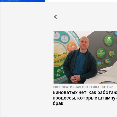
ПРАКТИКА
4853
17
КОРПОРАТИВНАЯ ПРАКТИКА
4861
джменте: как
Виноватых нет: как работа
ловия в компании
процессы, которые штампу
изнес
брак