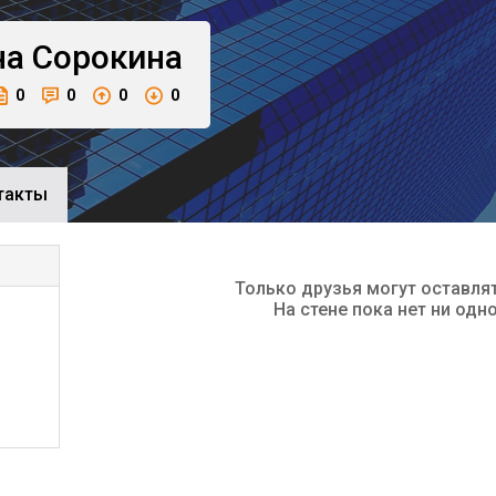
на
Сорокина
0
0
0
0
такты
Только друзья могут оставля
На стене пока нет ни одн