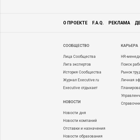
О ПРОЕКТЕ
F.A.Q.
РЕКЛАМА
Д
CООБЩЕСТВО
КАРЬЕРА
Лица Сообщества
HR-менед
Лига экспертов
Поиск раб
История Сообщества
Рынок тру
Журнал Executive.ru
Личная эф
Executive отдыхает
Планирова
Управленч
НОВОСТИ
Справочн
Новости дня
Новости компаний
Отставки и назначения
Новости образования