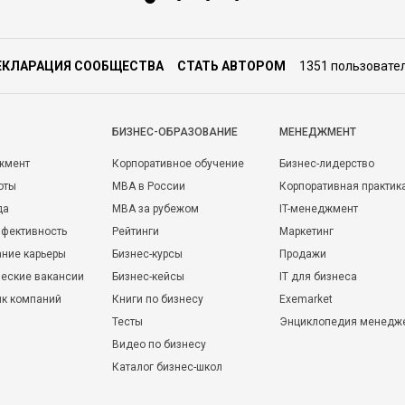
ЕКЛАРАЦИЯ СООБЩЕСТВА
СТАТЬ АВТОРОМ
1351 пользовате
БИЗНЕС-ОБРАЗОВАНИЕ
МЕНЕДЖМЕНТ
жмент
Корпоративное обучение
Бизнес-лидерство
оты
MBA в России
Корпоративная практик
да
MBA за рубежом
IT-менеджмент
фективность
Рейтинги
Маркетинг
ние карьеры
Бизнес-курсы
Продажи
еские вакансии
Бизнес-кейсы
IT для бизнеса
ик компаний
Книги по бизнесу
Exemarket
Тесты
Энциклопедия менедж
Видео по бизнесу
Каталог бизнес-школ