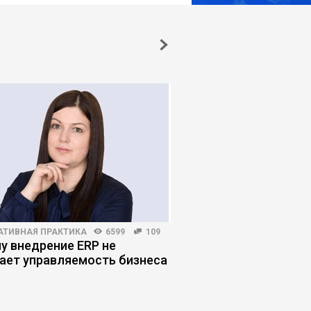
АТИВНАЯ ПРАКТИКА
6599
109
МАРКЕТИНГ
3000
3
у внедрение ERP не
14 деловых меропри
ает управляемость бизнеса
которые стоит посе
руководителям