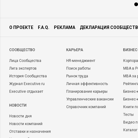
О ПРОЕКТЕ
F.A.Q.
РЕКЛАМА
ДЕКЛАРАЦИЯ СООБЩЕСТВ
CООБЩЕСТВО
КАРЬЕРА
БИЗНЕС
Лица Сообщества
HR-менеджмент
Корпора
Лига экспертов
Поиск работы
MBA в Р
История Сообщества
Рынок труда
MBA за 
Журнал Executive.ru
Личная эффективность
Рейтинг
Executive отдыхает
Планирование карьеры
Бизнес-
Управленческие вакансии
Бизнес-
НОВОСТИ
Справочник компаний
Книги п
Тесты
Новости дня
Видео п
Новости компаний
Каталог
Отставки и назначения