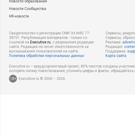
Новости образования
Новости Сообщества
HR-новости
Свидетельство о регистрации СМИ Эл NФС 77-
Сервисы, рекрут
38751. Републикация материалов - только со
Сервисы, образ
ссылкой на
Executive.ru
, с разрешения редакции
Реклама:
adverti
сайта. Редакция не несет ответственности за
Редакция:
conten
высказывания пользователей на сайте.
Поддержка:
supp
Политика обработки персональных данных
Карта сайта
Executive.ru – краудсорсинговый проект, 80% текстов созданы участни
оспорить логику повествования, уточнить цифры и факты, обращайтесь 
18+
Executive.ru © 2000 – 2026.