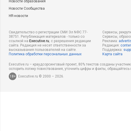
Новости образования
Новости Сообщества
HR-новости
Свидетельство о регистрации СМИ Эл NФС 77-
Сервисы, рекрут
38751. Републикация материалов - только со
Сервисы, образ
ссылкой на
Executive.ru
, с разрешения редакции
Реклама:
adverti
сайта. Редакция не несет ответственности за
Редакция:
conten
высказывания пользователей на сайте.
Поддержка:
supp
Политика обработки персональных данных
Карта сайта
Executive.ru – краудсорсинговый проект, 80% текстов созданы участни
оспорить логику повествования, уточнить цифры и факты, обращайтесь 
18+
Executive.ru © 2000 – 2026.