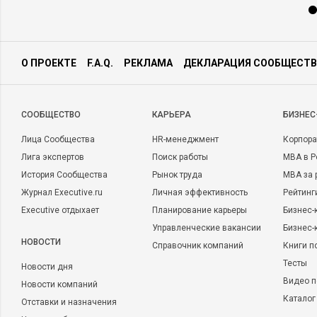
О ПРОЕКТЕ
F.A.Q.
РЕКЛАМА
ДЕКЛАРАЦИЯ СООБЩЕСТВ
CООБЩЕСТВО
КАРЬЕРА
БИЗНЕС
Лица Сообщества
HR-менеджмент
Корпора
Лига экспертов
Поиск работы
MBA в Р
История Сообщества
Рынок труда
MBA за 
Журнал Executive.ru
Личная эффективность
Рейтинг
Executive отдыхает
Планирование карьеры
Бизнес-
Управленческие вакансии
Бизнес-
НОВОСТИ
Справочник компаний
Книги п
Тесты
Новости дня
Видео п
Новости компаний
Каталог
Отставки и назначения