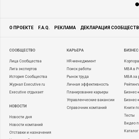
О ПРОЕКТЕ
F.A.Q.
РЕКЛАМА
ДЕКЛАРАЦИЯ СООБЩЕСТВ
CООБЩЕСТВО
КАРЬЕРА
БИЗНЕС
Лица Сообщества
HR-менеджмент
Корпора
Лига экспертов
Поиск работы
MBA в Р
История Сообщества
Рынок труда
MBA за 
Журнал Executive.ru
Личная эффективность
Рейтинг
Executive отдыхает
Планирование карьеры
Бизнес-
Управленческие вакансии
Бизнес-
НОВОСТИ
Справочник компаний
Книги п
Тесты
Новости дня
Видео п
Новости компаний
Каталог
Отставки и назначения