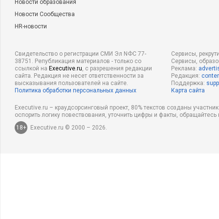
Новости образования
Новости Сообщества
HR-новости
Свидетельство о регистрации СМИ Эл NФС 77-
Сервисы, рекрут
38751. Републикация материалов - только со
Сервисы, образ
ссылкой на
Executive.ru
, с разрешения редакции
Реклама:
adverti
сайта. Редакция не несет ответственности за
Редакция:
conten
высказывания пользователей на сайте.
Поддержка:
supp
Политика обработки персональных данных
Карта сайта
Executive.ru – краудсорсинговый проект, 80% текстов созданы участни
оспорить логику повествования, уточнить цифры и факты, обращайтесь 
18+
Executive.ru © 2000 – 2026.