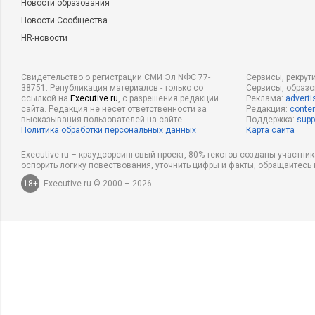
Новости образования
Новости Сообщества
HR-новости
Свидетельство о регистрации СМИ Эл NФС 77-
Сервисы, рекрут
38751. Републикация материалов - только со
Сервисы, образ
ссылкой на
Executive.ru
, с разрешения редакции
Реклама:
adverti
сайта. Редакция не несет ответственности за
Редакция:
conten
высказывания пользователей на сайте.
Поддержка:
supp
Политика обработки персональных данных
Карта сайта
Executive.ru – краудсорсинговый проект, 80% текстов созданы участни
оспорить логику повествования, уточнить цифры и факты, обращайтесь 
18+
Executive.ru © 2000 – 2026.