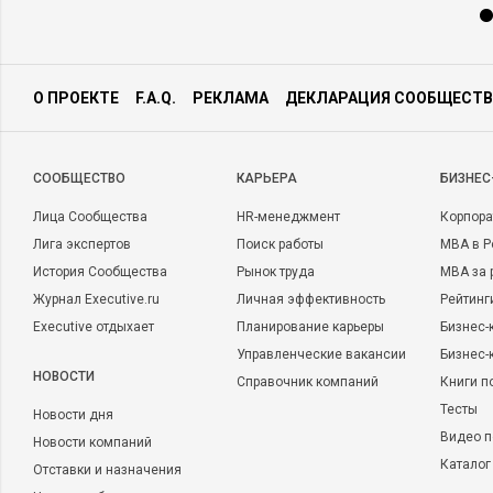
О ПРОЕКТЕ
F.A.Q.
РЕКЛАМА
ДЕКЛАРАЦИЯ СООБЩЕСТВ
CООБЩЕСТВО
КАРЬЕРА
БИЗНЕС
Лица Сообщества
HR-менеджмент
Корпора
Лига экспертов
Поиск работы
MBA в Р
История Сообщества
Рынок труда
MBA за 
Журнал Executive.ru
Личная эффективность
Рейтинг
Executive отдыхает
Планирование карьеры
Бизнес-
Управленческие вакансии
Бизнес-
НОВОСТИ
Справочник компаний
Книги п
Тесты
Новости дня
Видео п
Новости компаний
Каталог
Отставки и назначения