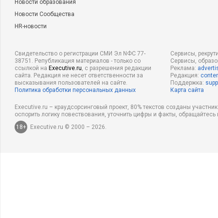
Новости образования
Новости Сообщества
HR-новости
Свидетельство о регистрации СМИ Эл NФС 77-
Сервисы, рекрут
38751. Републикация материалов - только со
Сервисы, образ
ссылкой на
Executive.ru
, с разрешения редакции
Реклама:
adverti
сайта. Редакция не несет ответственности за
Редакция:
conten
высказывания пользователей на сайте.
Поддержка:
supp
Политика обработки персональных данных
Карта сайта
Executive.ru – краудсорсинговый проект, 80% текстов созданы участни
оспорить логику повествования, уточнить цифры и факты, обращайтесь 
18+
Executive.ru © 2000 – 2026.