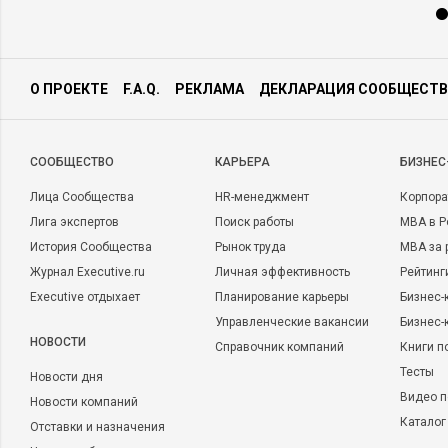
О ПРОЕКТЕ
F.A.Q.
РЕКЛАМА
ДЕКЛАРАЦИЯ СООБЩЕСТВ
CООБЩЕСТВО
КАРЬЕРА
БИЗНЕС
Лица Сообщества
HR-менеджмент
Корпора
Лига экспертов
Поиск работы
MBA в Р
История Сообщества
Рынок труда
MBA за 
Журнал Executive.ru
Личная эффективность
Рейтинг
Executive отдыхает
Планирование карьеры
Бизнес-
Управленческие вакансии
Бизнес-
НОВОСТИ
Справочник компаний
Книги п
Тесты
Новости дня
Видео п
Новости компаний
Каталог
Отставки и назначения