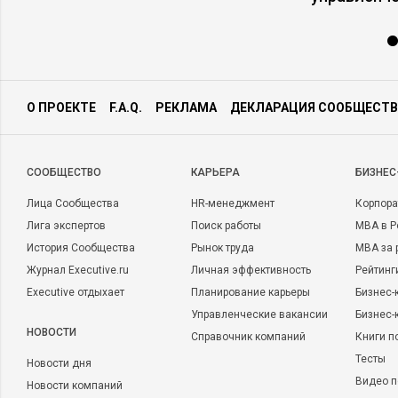
О ПРОЕКТЕ
F.A.Q.
РЕКЛАМА
ДЕКЛАРАЦИЯ СООБЩЕСТВ
CООБЩЕСТВО
КАРЬЕРА
БИЗНЕС
Лица Сообщества
HR-менеджмент
Корпора
Лига экспертов
Поиск работы
MBA в Р
История Сообщества
Рынок труда
MBA за 
Журнал Executive.ru
Личная эффективность
Рейтинг
Executive отдыхает
Планирование карьеры
Бизнес-
Управленческие вакансии
Бизнес-
НОВОСТИ
Справочник компаний
Книги п
Тесты
Новости дня
Видео п
Новости компаний