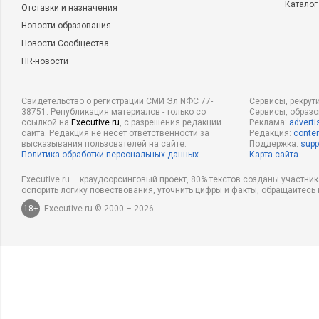
Каталог
Отставки и назначения
Новости образования
Новости Сообщества
HR-новости
Свидетельство о регистрации СМИ Эл NФС 77-
Сервисы, рекрут
38751. Републикация материалов - только со
Сервисы, образ
ссылкой на
Executive.ru
, с разрешения редакции
Реклама:
adverti
сайта. Редакция не несет ответственности за
Редакция:
conten
высказывания пользователей на сайте.
Поддержка:
supp
Политика обработки персональных данных
Карта сайта
Executive.ru – краудсорсинговый проект, 80% текстов созданы участни
оспорить логику повествования, уточнить цифры и факты, обращайтесь 
18+
Executive.ru © 2000 – 2026.