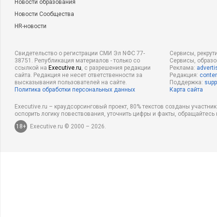
Новости образования
Новости Сообщества
HR-новости
Свидетельство о регистрации СМИ Эл NФС 77-
Сервисы, рекрут
38751. Републикация материалов - только со
Сервисы, образ
ссылкой на
Executive.ru
, с разрешения редакции
Реклама:
adverti
сайта. Редакция не несет ответственности за
Редакция:
conten
высказывания пользователей на сайте.
Поддержка:
supp
Политика обработки персональных данных
Карта сайта
Executive.ru – краудсорсинговый проект, 80% текстов созданы участни
оспорить логику повествования, уточнить цифры и факты, обращайтесь 
18+
Executive.ru © 2000 – 2026.