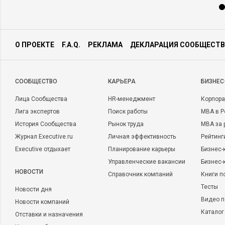
О ПРОЕКТЕ
F.A.Q.
РЕКЛАМА
ДЕКЛАРАЦИЯ СООБЩЕСТВ
CООБЩЕСТВО
КАРЬЕРА
БИЗНЕС
Лица Сообщества
HR-менеджмент
Корпора
Лига экспертов
Поиск работы
MBA в Р
История Сообщества
Рынок труда
MBA за 
Журнал Executive.ru
Личная эффективность
Рейтинг
Executive отдыхает
Планирование карьеры
Бизнес-
Управленческие вакансии
Бизнес-
НОВОСТИ
Справочник компаний
Книги п
Тесты
Новости дня
Видео п
Новости компаний
Каталог
Отставки и назначения