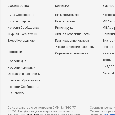
CООБЩЕСТВО
КАРЬЕРА
БИЗНЕС
Лица Сообщества
HR-менеджмент
Корпора
Лига экспертов
Поиск работы
MBA в Р
История Сообщества
Рынок труда
MBA за 
Журнал Executive.ru
Личная эффективность
Рейтинг
Executive отдыхает
Планирование карьеры
Бизнес-
Управленческие вакансии
Бизнес-
НОВОСТИ
Справочник компаний
Книги п
Тесты
Новости дня
Видео п
Новости компаний
Каталог
Отставки и назначения
Новости образования
Новости Сообщества
HR-новости
Свидетельство о регистрации СМИ Эл NФС 77-
Сервисы, рекрут
38751. Републикация материалов - только со
Сервисы, образ