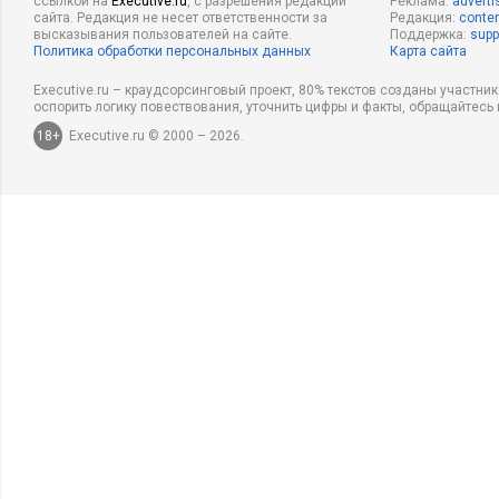
ссылкой на
Executive.ru
, с разрешения редакции
Реклама:
adverti
сайта. Редакция не несет ответственности за
Редакция:
conten
высказывания пользователей на сайте.
Поддержка:
supp
Политика обработки персональных данных
Карта сайта
Executive.ru – краудсорсинговый проект, 80% текстов созданы участни
оспорить логику повествования, уточнить цифры и факты, обращайтесь 
18+
Executive.ru © 2000 – 2026.