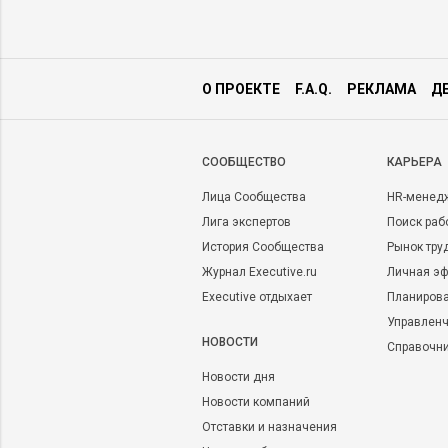
О ПРОЕКТЕ
F.A.Q.
РЕКЛАМА
Д
CООБЩЕСТВО
КАРЬЕРА
Лица Сообщества
HR-менед
Лига экспертов
Поиск раб
История Сообщества
Рынок тру
Журнал Executive.ru
Личная эф
Executive отдыхает
Планирова
Управленч
НОВОСТИ
Справочн
Новости дня
Новости компаний
Отставки и назначения