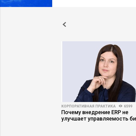
ВО
6863
4
КОРПОРАТИВНАЯ ПРАКТИКА
6599
для лидера, чтобы
Почему внедрение ERP не
йчивость
улучшает управляемость би