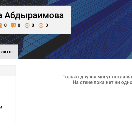
а
Абдыраимова
0
0
0
0
такты
Только друзья могут оставля
На стене пока нет ни одн
м