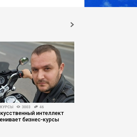
-КУРСЫ
3003
46
ПРОДАЖИ
5034
18
скусственный интеллект
Как категорийный м
енивает бизнес-курсы
«съедает» прибыль