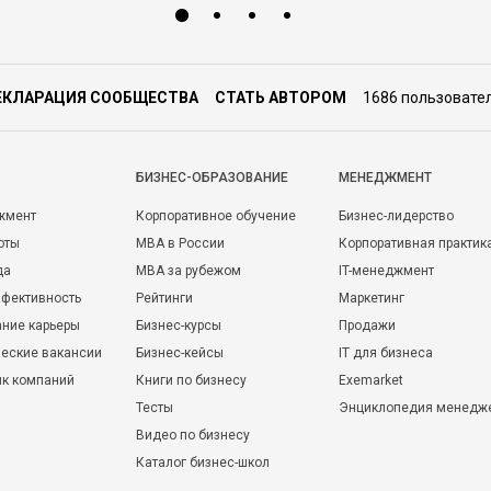
ЕКЛАРАЦИЯ СООБЩЕСТВА
СТАТЬ АВТОРОМ
1686 пользовате
БИЗНЕС-ОБРАЗОВАНИЕ
МЕНЕДЖМЕНТ
жмент
Корпоративное обучение
Бизнес-лидерство
оты
MBA в России
Корпоративная практик
да
MBA за рубежом
IT-менеджмент
фективность
Рейтинги
Маркетинг
ние карьеры
Бизнес-курсы
Продажи
еские вакансии
Бизнес-кейсы
IT для бизнеса
ик компаний
Книги по бизнесу
Exemarket
Тесты
Энциклопедия менедж
Видео по бизнесу
Каталог бизнес-школ