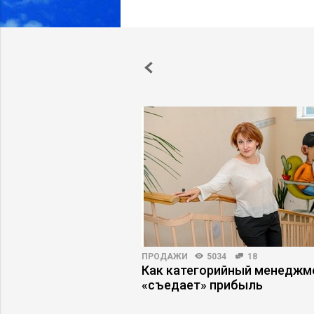
273
ПРОДАЖИ
5034
18
енты скрывают
Как категорийный менеджм
осетей
«съедает» прибыль