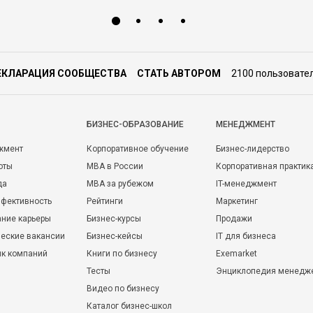
ЕКЛАРАЦИЯ СООБЩЕСТВА
СТАТЬ АВТОРОМ
2100 пользовате
БИЗНЕС-ОБРАЗОВАНИЕ
МЕНЕДЖМЕНТ
жмент
Корпоративное обучение
Бизнес-лидерство
оты
MBA в России
Корпоративная практик
да
MBA за рубежом
IT-менеджмент
фективность
Рейтинги
Маркетинг
ние карьеры
Бизнес-курсы
Продажи
еские вакансии
Бизнес-кейсы
IT для бизнеса
ик компаний
Книги по бизнесу
Exemarket
Тесты
Энциклопедия менедж
Видео по бизнесу
Каталог бизнес-школ