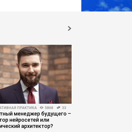
АТИВНАЯ ПРАКТИКА
5868
33
БИЗНЕС-ЛИДЕРСТВО
686
тный менеджер будущего –
Десять опор для ли
тор нейросетей или
развить устойчивос
ический архитектор?