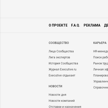
О ПРОЕКТЕ
F.A.Q.
РЕКЛАМА
Д
CООБЩЕСТВО
КАРЬЕРА
Лица Сообщества
HR-менед
Лига экспертов
Поиск раб
История Сообщества
Рынок тру
Журнал Executive.ru
Личная эф
Executive отдыхает
Планирова
Управленч
НОВОСТИ
Справочн
Новости дня
Новости компаний
Отставки и назначения