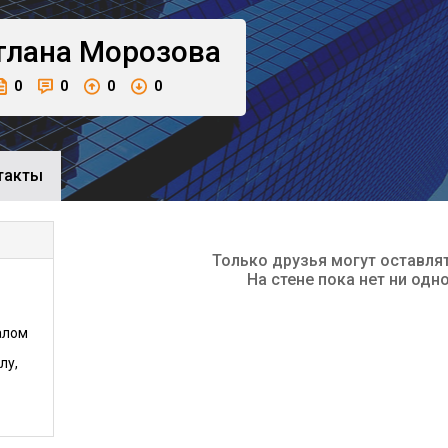
тлана
Морозова
0
0
0
0
такты
Только друзья могут оставля
На стене пока нет ни одн
алом
лу,