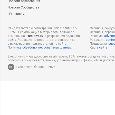
Новости образования
Новости Сообщества
HR-новости
Свидетельство о регистрации СМИ Эл NФС 77-
Сервисы, рекрут
38751. Републикация материалов - только со
Сервисы, образ
ссылкой на
Executive.ru
, с разрешения редакции
Реклама:
adverti
сайта. Редакция не несет ответственности за
Редакция:
conten
высказывания пользователей на сайте.
Поддержка:
supp
Политика обработки персональных данных
Карта сайта
Executive.ru – краудсорсинговый проект, 80% текстов созданы участни
оспорить логику повествования, уточнить цифры и факты, обращайтесь 
18+
Executive.ru © 2000 – 2026.