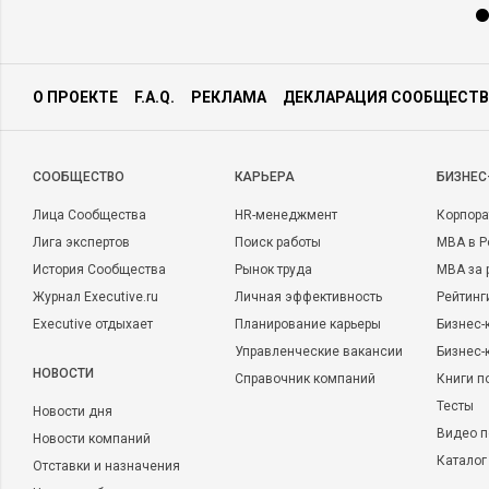
О ПРОЕКТЕ
F.A.Q.
РЕКЛАМА
ДЕКЛАРАЦИЯ СООБЩЕСТВ
CООБЩЕСТВО
КАРЬЕРА
БИЗНЕС
Лица Сообщества
HR-менеджмент
Корпора
Лига экспертов
Поиск работы
MBA в Р
История Сообщества
Рынок труда
MBA за 
Журнал Executive.ru
Личная эффективность
Рейтинг
Executive отдыхает
Планирование карьеры
Бизнес-
Управленческие вакансии
Бизнес-
НОВОСТИ
Справочник компаний
Книги п
Тесты
Новости дня
Видео п
Новости компаний
Каталог
Отставки и назначения