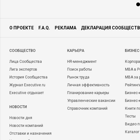
О ПРОЕКТЕ
F.A.Q.
РЕКЛАМА
ДЕКЛАРАЦИЯ СООБЩЕСТВ
CООБЩЕСТВО
КАРЬЕРА
БИЗНЕС
Лица Сообщества
HR-менеджмент
Корпора
Лига экспертов
Поиск работы
MBA в Р
История Сообщества
Рынок труда
MBA за 
Журнал Executive.ru
Личная эффективность
Рейтинг
Executive отдыхает
Планирование карьеры
Бизнес-
Управленческие вакансии
Бизнес-
НОВОСТИ
Справочник компаний
Книги п
Тесты
Новости дня
Видео п
Новости компаний
Каталог
Отставки и назначения