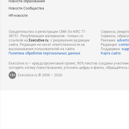
Новости образования
Новости Сообщества
HR-новости
Свидетельство о регистрации СМИ Эл NФС 77-
Сервисы, рекрут
38751. Републикация материалов - только со
Сервисы, образ
ссылкой на
Executive.ru
, с разрешения редакции
Реклама:
adverti
сайта. Редакция не несет ответственности за
Редакция:
conten
высказывания пользователей на сайте.
Поддержка:
supp
Политика обработки персональных данных
Карта сайта
Executive.ru – краудсорсинговый проект, 80% текстов созданы участни
оспорить логику повествования, уточнить цифры и факты, обращайтесь 
18+
Executive.ru © 2000 – 2026.