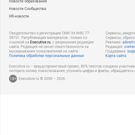
Новости образования
Новости Сообщества
HR-новости
Свидетельство о регистрации СМИ Эл NФС 77-
Сервисы, рекрут
38751. Републикация материалов - только со
Сервисы, образ
ссылкой на
Executive.ru
, с разрешения редакции
Реклама:
adverti
сайта. Редакция не несет ответственности за
Редакция:
conten
высказывания пользователей на сайте.
Поддержка:
supp
Политика обработки персональных данных
Карта сайта
Executive.ru – краудсорсинговый проект, 80% текстов созданы участни
оспорить логику повествования, уточнить цифры и факты, обращайтесь 
18+
Executive.ru © 2000 – 2026.