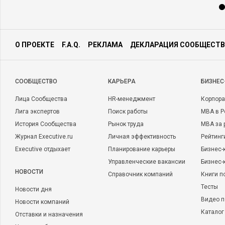
О ПРОЕКТЕ
F.A.Q.
РЕКЛАМА
ДЕКЛАРАЦИЯ СООБЩЕСТВ
CООБЩЕСТВО
КАРЬЕРА
БИЗНЕС
Лица Сообщества
HR-менеджмент
Корпора
Лига экспертов
Поиск работы
MBA в Р
История Сообщества
Рынок труда
MBA за 
Журнал Executive.ru
Личная эффективность
Рейтинг
Executive отдыхает
Планирование карьеры
Бизнес-
Управленческие вакансии
Бизнес-
НОВОСТИ
Справочник компаний
Книги п
Тесты
Новости дня
Видео п
Новости компаний
Каталог
Отставки и назначения