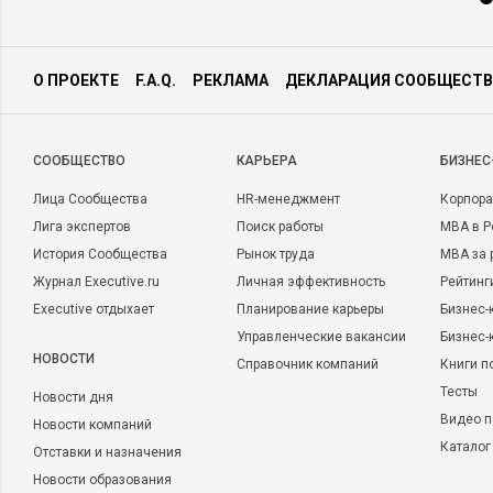
О ПРОЕКТЕ
F.A.Q.
РЕКЛАМА
ДЕКЛАРАЦИЯ СООБЩЕСТВ
CООБЩЕСТВО
КАРЬЕРА
БИЗНЕС
Лица Сообщества
HR-менеджмент
Корпора
Лига экспертов
Поиск работы
MBA в Р
История Сообщества
Рынок труда
MBA за 
Журнал Executive.ru
Личная эффективность
Рейтинг
Executive отдыхает
Планирование карьеры
Бизнес-
Управленческие вакансии
Бизнес-
НОВОСТИ
Справочник компаний
Книги п
Тесты
Новости дня
Видео п
Новости компаний
Каталог
Отставки и назначения
Новости образования