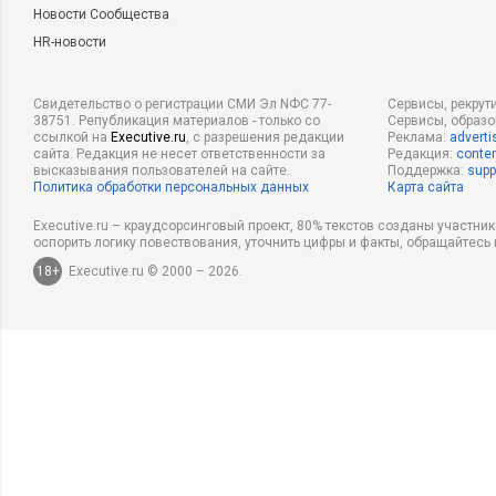
Новости Сообщества
HR-новости
Свидетельство о регистрации СМИ Эл NФС 77-
Сервисы, рекрут
38751. Републикация материалов - только со
Сервисы, образ
ссылкой на
Executive.ru
, с разрешения редакции
Реклама:
adverti
сайта. Редакция не несет ответственности за
Редакция:
conten
высказывания пользователей на сайте.
Поддержка:
supp
Политика обработки персональных данных
Карта сайта
Executive.ru – краудсорсинговый проект, 80% текстов созданы участни
оспорить логику повествования, уточнить цифры и факты, обращайтесь 
18+
Executive.ru © 2000 – 2026.