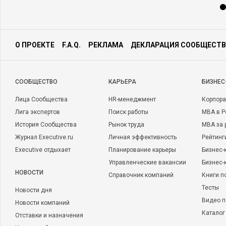
О ПРОЕКТЕ
F.A.Q.
РЕКЛАМА
ДЕКЛАРАЦИЯ СООБЩЕСТВ
CООБЩЕСТВО
КАРЬЕРА
БИЗНЕС
Лица Сообщества
HR-менеджмент
Корпора
Лига экспертов
Поиск работы
MBA в Р
История Сообщества
Рынок труда
MBA за 
Журнал Executive.ru
Личная эффективность
Рейтинг
Executive отдыхает
Планирование карьеры
Бизнес-
Управленческие вакансии
Бизнес-
НОВОСТИ
Справочник компаний
Книги п
Тесты
Новости дня
Видео п
Новости компаний
Каталог
Отставки и назначения