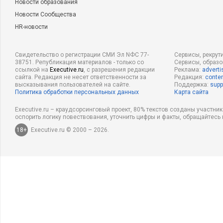
Новости образования
Новости Сообщества
HR-новости
Свидетельство о регистрации СМИ Эл NФС 77-
Сервисы, рекрут
38751. Републикация материалов - только со
Сервисы, образ
ссылкой на
Executive.ru
, с разрешения редакции
Реклама:
adverti
сайта. Редакция не несет ответственности за
Редакция:
conten
высказывания пользователей на сайте.
Поддержка:
supp
Политика обработки персональных данных
Карта сайта
Executive.ru – краудсорсинговый проект, 80% текстов созданы участни
оспорить логику повествования, уточнить цифры и факты, обращайтесь 
18+
Executive.ru © 2000 – 2026.