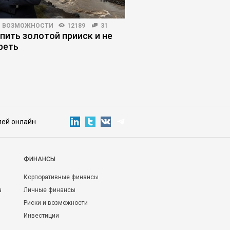
И ВОЗМОЖНОСТИ
12189
31
HR-МЕНЕДЖМЕНТ
13173
упить золотой прииск и не
Какие конфликты с 
реть
приводят к текучке 
лей онлайн
ФИНАНСЫ
Корпоративные финансы
а
Личные финансы
Риски и возможности
Инвестиции