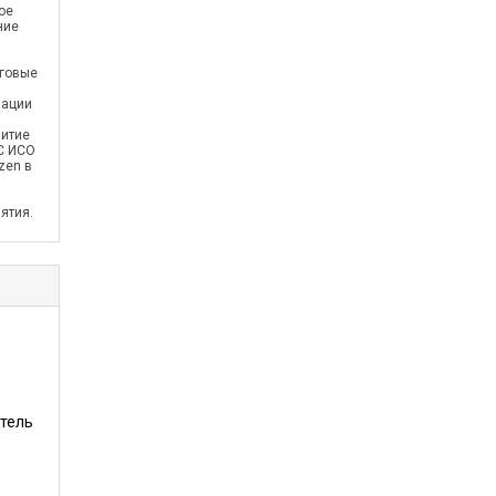
ое
ние
нговые
вации
витие
С ИСО
zen в
ятия.
тель