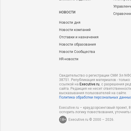
Управленч
НОВОСТИ
Справочн
Новости дня
Новости компаний
Отставки и назначения
Новости образования
Новости Сообщества
HR-новости
Свидетельство о регистрации СМИ Эл NФС
38751. Републикация материалов - только
ссылкой на
Executive.ru
, с разрешения ре
сайта. Редакция не несет ответственности
высказывания пользователей на сайте.
Политика обработки персональных данны
Executive.ru – краудсорсинговый проект,
оспорить логику повествования, уточнить
18+
Executive.ru © 2000 – 2026.