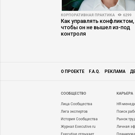
ПРАКТИКА
5326
71
КОРПОРАТИВНАЯ ПРАКТИКА
6299
ение ИИ не
Как управлять конфликтом,
 ожиданий: пять
чтобы он не вышел из-под
ких ошибок
контроля
О ПРОЕКТЕ
F.A.Q.
РЕКЛАМА
Д
CООБЩЕСТВО
КАРЬЕРА
Лица Сообщества
HR-менед
Лига экспертов
Поиск раб
История Сообщества
Рынок тру
Журнал Executive.ru
Личная эф
Executive отдыхает
Планирова