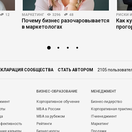
12
МАРКЕТИНГ
3296
48
РИСКИ 
Почему бизнес разочаровывается
Как к
в маркетологах
прого
ЕКЛАРАЦИЯ СООБЩЕСТВА
СТАТЬ АВТОРОМ
2105 пользовате
БИЗНЕС-ОБРАЗОВАНИЕ
МЕНЕДЖМЕНТ
жмент
Корпоративное обучение
Бизнес-лидерство
оты
MBA в России
Корпоративная практик
да
MBA за рубежом
IT-менеджмент
фективность
Рейтинги
Маркетинг
ние карьеры
Бизнес-курсы
Продажи