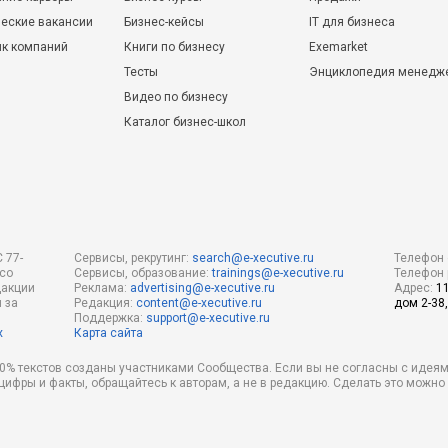
еские вакансии
Бизнес-кейсы
IT для бизнеса
ик компаний
Книги по бизнесу
Exemarket
Тесты
Энциклопедия менедж
Видео по бизнесу
Каталог бизнес-школ
 77-
Сервисы, рекрутинг:
search@e-xecutive.ru
Телефон 
 со
Сервисы, образование:
trainings@e-xecutive.ru
Телефон 
дакции
Реклама:
advertising@e-xecutive.ru
Адрес:
1
 за
Редакция:
content@e-xecutive.ru
дом 2-38,
Поддержка:
support@e-xecutive.ru
х
Карта сайта
 80% текстов созданы участниками Сообщества. Если вы не согласны с идеям
 цифры и факты, обращайтесь к авторам, а не в редакцию. Сделать это можн