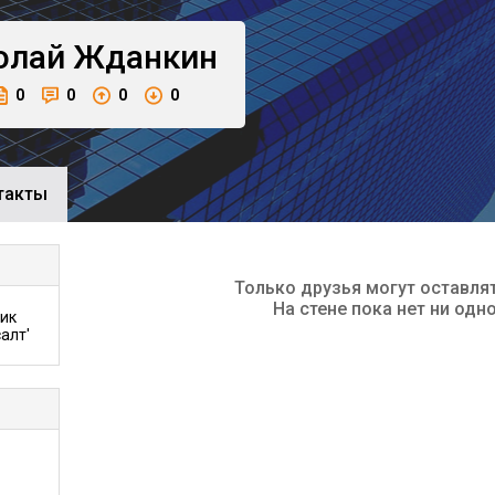
олай
Жданкин
0
0
0
0
такты
Только друзья могут оставля
На стене пока нет ни одн
мик
алт'