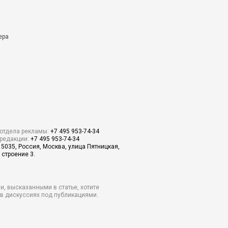
ера
отдела рекламы:
+7 495 953-74-34
редакции:
+7 495 953-74-34
15035, Россия, Москва, улица Пятницкая,
 строение 3.
и, высказанными в статье, хотите
о в дискуссиях под публикациями.