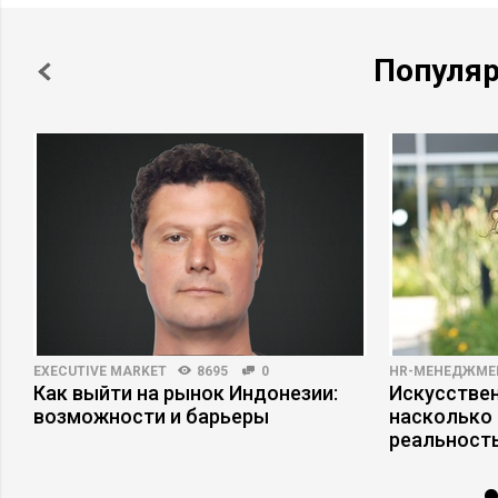
Популя
EXECUTIVE MARKET
8695
0
HR-МЕНЕДЖМЕ
Как выйти на рынок Индонезии:
Искусствен
ы
возможности и барьеры
насколько
реальност