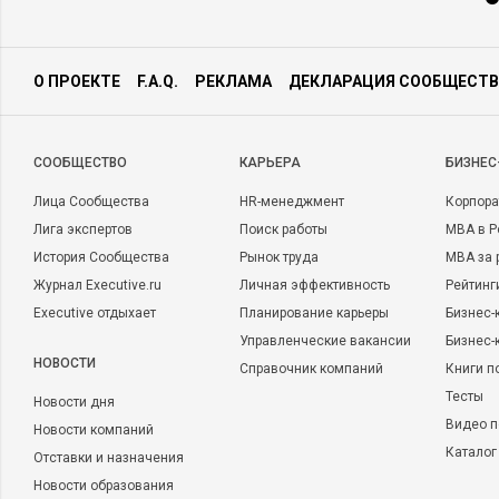
О ПРОЕКТЕ
F.A.Q.
РЕКЛАМА
ДЕКЛАРАЦИЯ СООБЩЕСТВ
CООБЩЕСТВО
КАРЬЕРА
БИЗНЕС
Лица Сообщества
HR-менеджмент
Корпора
Лига экспертов
Поиск работы
MBA в Р
История Сообщества
Рынок труда
MBA за 
Журнал Executive.ru
Личная эффективность
Рейтинг
Executive отдыхает
Планирование карьеры
Бизнес-
Управленческие вакансии
Бизнес-
НОВОСТИ
Справочник компаний
Книги п
Тесты
Новости дня
Видео п
Новости компаний
Каталог
Отставки и назначения
Новости образования