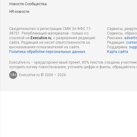
Новости Сообщества
HR-новости
Свидетельство о регистрации СМИ Эл NФС 77-
Сервисы, рекрут
38751. Републикация материалов - только со
Сервисы, образ
ссылкой на
Executive.ru
, с разрешения редакции
Реклама:
adverti
сайта. Редакция не несет ответственности за
Редакция:
conten
высказывания пользователей на сайте.
Поддержка:
supp
Политика обработки персональных данных
Карта сайта
Executive.ru – краудсорсинговый проект, 80% текстов созданы участни
оспорить логику повествования, уточнить цифры и факты, обращайтесь 
18+
Executive.ru © 2000 – 2026.