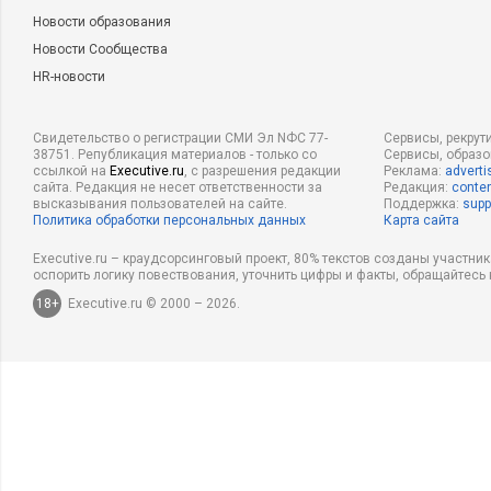
Новости образования
Новости Сообщества
HR-новости
Свидетельство о регистрации СМИ Эл NФС 77-
Сервисы, рекрут
38751. Републикация материалов - только со
Сервисы, образ
ссылкой на
Executive.ru
, с разрешения редакции
Реклама:
adverti
сайта. Редакция не несет ответственности за
Редакция:
conten
высказывания пользователей на сайте.
Поддержка:
supp
Политика обработки персональных данных
Карта сайта
Executive.ru – краудсорсинговый проект, 80% текстов созданы участни
оспорить логику повествования, уточнить цифры и факты, обращайтесь 
18+
Executive.ru © 2000 – 2026.