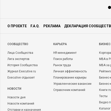
О ПРОЕКТЕ
F.A.Q.
РЕКЛАМА
ДЕКЛАРАЦИЯ СООБЩЕСТВ
CООБЩЕСТВО
КАРЬЕРА
БИЗНЕС
Лица Сообщества
HR-менеджмент
Корпора
Лига экспертов
Поиск работы
MBA в Р
История Сообщества
Рынок труда
MBA за 
Журнал Executive.ru
Личная эффективность
Рейтинг
Executive отдыхает
Планирование карьеры
Бизнес-
Управленческие вакансии
Бизнес-
НОВОСТИ
Справочник компаний
Книги п
Тесты
Новости дня
Видео п
Новости компаний
Каталог
Отставки и назначения