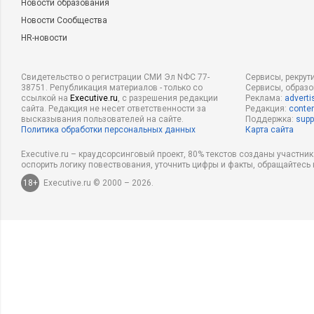
Новости образования
Новости Сообщества
HR-новости
Свидетельство о регистрации СМИ Эл NФС 77-
Сервисы, рекрут
38751. Републикация материалов - только со
Сервисы, образ
ссылкой на
Executive.ru
, с разрешения редакции
Реклама:
adverti
сайта. Редакция не несет ответственности за
Редакция:
conten
высказывания пользователей на сайте.
Поддержка:
supp
Политика обработки персональных данных
Карта сайта
Executive.ru – краудсорсинговый проект, 80% текстов созданы участни
оспорить логику повествования, уточнить цифры и факты, обращайтесь 
18+
Executive.ru © 2000 – 2026.