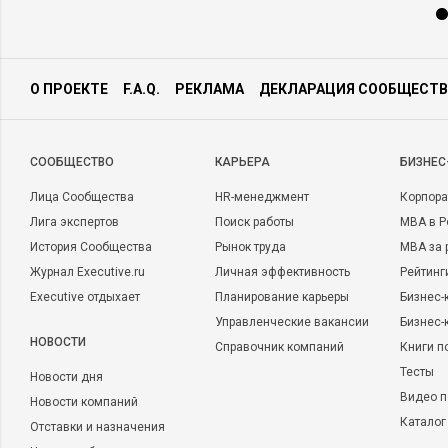
О ПРОЕКТЕ
F.A.Q.
РЕКЛАМА
ДЕКЛАРАЦИЯ СООБЩЕСТВ
CООБЩЕСТВО
КАРЬЕРА
БИЗНЕС
Лица Сообщества
HR-менеджмент
Корпора
Лига экспертов
Поиск работы
MBA в Р
История Сообщества
Рынок труда
MBA за 
Журнал Executive.ru
Личная эффективность
Рейтинг
Executive отдыхает
Планирование карьеры
Бизнес-
Управленческие вакансии
Бизнес-
НОВОСТИ
Справочник компаний
Книги п
Тесты
Новости дня
Видео п
Новости компаний
Каталог
Отставки и назначения