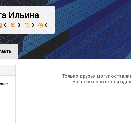
га
Ильина
0
0
0
0
такты
Только друзья могут оставля
На стене пока нет ни одн
окие
ы