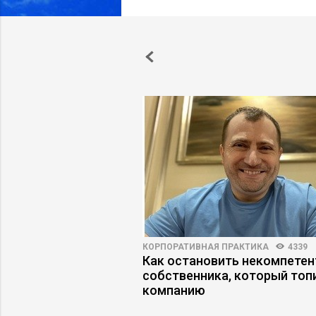
ВО
4306
41
КОРПОРАТИВНАЯ ПРАКТИКА
4339
линг: когда
Как остановить некомпетен
авят на
собственника, который топ
ей
компанию