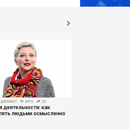
ЕДЖМЕНТ
4910
23
РИСКИ И ВОЗМОЖНОСТИ
я деятельности: как
Как искусственный 
лять людьми осмысленно
обесценивает работ