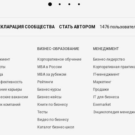
ЕКЛАРАЦИЯ СООБЩЕСТВА
СТАТЬ АВТОРОМ
1476 пользовате
БИЗНЕС-ОБРАЗОВАНИЕ
МЕНЕДЖМЕНТ
жмент
Корпоративное обучение
Бизнес-лидерство
оты
MBA в России
Корпоративная практик
да
MBA за рубежом
IT-менеджмент
фективность
Рейтинги
Маркетинг
ние карьеры
Бизнес-курсы
Продажи
еские вакансии
Бизнес-кейсы
IT для бизнеса
ик компаний
Книги по бизнесу
Exemarket
Тесты
Энциклопедия менедж
Видео по бизнесу
Каталог бизнес-школ