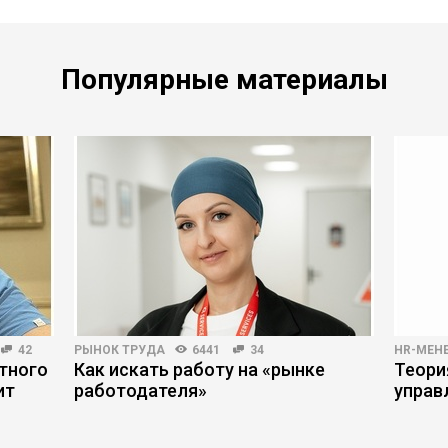
Популярные материалы
42
РЫНОК ТРУДА
6441
34
HR-МЕН
тного
Как искать работу на «рынке
Теори
ит
работодателя»
управ