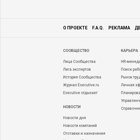
О ПРОЕКТЕ
F.A.Q.
РЕКЛАМА
Д
CООБЩЕСТВО
КАРЬЕРА
Лица Сообщества
HR-менед
Лига экспертов
Поиск раб
История Сообщества
Рынок тру
Журнал Executive.ru
Личная эф
Executive отдыхает
Планирова
Управленч
НОВОСТИ
Справочн
Новости дня
Новости компаний
Отставки и назначения