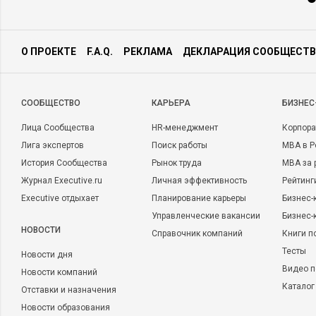
О ПРОЕКТЕ
F.A.Q.
РЕКЛАМА
ДЕКЛАРАЦИЯ СООБЩЕСТВ
CООБЩЕСТВО
КАРЬЕРА
БИЗНЕС
Лица Сообщества
HR-менеджмент
Корпора
Лига экспертов
Поиск работы
MBA в Р
История Сообщества
Рынок труда
MBA за 
Журнал Executive.ru
Личная эффективность
Рейтинг
Executive отдыхает
Планирование карьеры
Бизнес-
Управленческие вакансии
Бизнес-
НОВОСТИ
Справочник компаний
Книги п
Тесты
Новости дня
Видео п
Новости компаний
Каталог
Отставки и назначения
Новости образования