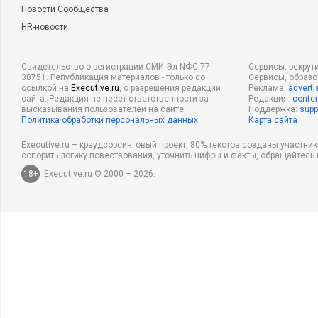
Новости Сообщества
HR-новости
Свидетельство о регистрации СМИ Эл NФС 77-
Сервисы, рекрут
38751. Републикация материалов - только со
Сервисы, образ
ссылкой на
Executive.ru
, с разрешения редакции
Реклама:
adverti
сайта. Редакция не несет ответственности за
Редакция:
conten
высказывания пользователей на сайте.
Поддержка:
supp
Политика обработки персональных данных
Карта сайта
Executive.ru – краудсорсинговый проект, 80% текстов созданы участни
оспорить логику повествования, уточнить цифры и факты, обращайтесь 
18+
Executive.ru © 2000 – 2026.