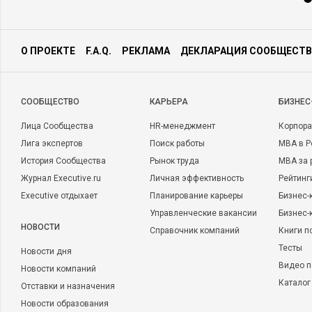
О ПРОЕКТЕ
F.A.Q.
РЕКЛАМА
ДЕКЛАРАЦИЯ СООБЩЕСТВ
CООБЩЕСТВО
КАРЬЕРА
БИЗНЕС
Лица Сообщества
HR-менеджмент
Корпора
Лига экспертов
Поиск работы
MBA в Р
История Сообщества
Рынок труда
MBA за 
Журнал Executive.ru
Личная эффективность
Рейтинг
Executive отдыхает
Планирование карьеры
Бизнес-
Управленческие вакансии
Бизнес-
НОВОСТИ
Справочник компаний
Книги п
Тесты
Новости дня
Видео п
Новости компаний
Каталог
Отставки и назначения
Новости образования