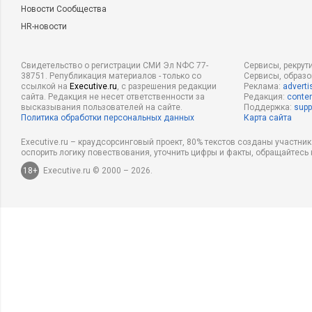
Новости Сообщества
HR-новости
Свидетельство о регистрации СМИ Эл NФС 77-
Сервисы, рекрут
38751. Републикация материалов - только со
Сервисы, образ
ссылкой на
Executive.ru
, с разрешения редакции
Реклама:
adverti
сайта. Редакция не несет ответственности за
Редакция:
conten
высказывания пользователей на сайте.
Поддержка:
supp
Политика обработки персональных данных
Карта сайта
Executive.ru – краудсорсинговый проект, 80% текстов созданы участни
оспорить логику повествования, уточнить цифры и факты, обращайтесь 
18+
Executive.ru © 2000 – 2026.