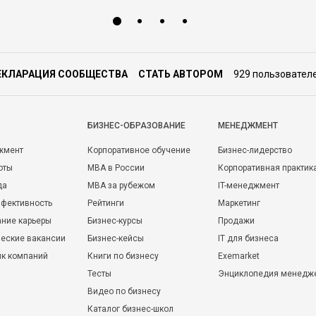
ЕКЛАРАЦИЯ СООБЩЕСТВА
СТАТЬ АВТОРОМ
929 пользовател
БИЗНЕС-ОБРАЗОВАНИЕ
МЕНЕДЖМЕНТ
жмент
Корпоративное обучение
Бизнес-лидерство
оты
MBA в России
Корпоративная практик
да
MBA за рубежом
IT-менеджмент
фективность
Рейтинги
Маркетинг
ние карьеры
Бизнес-курсы
Продажи
еские вакансии
Бизнес-кейсы
IT для бизнеса
ик компаний
Книги по бизнесу
Exemarket
Тесты
Энциклопедия менедж
Видео по бизнесу
Каталог бизнес-школ