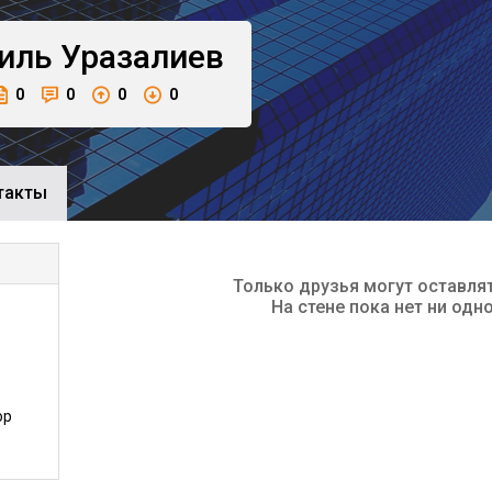
иль
Уразалиев
0
0
0
0
такты
Только друзья могут оставля
На стене пока нет ни одн
ор