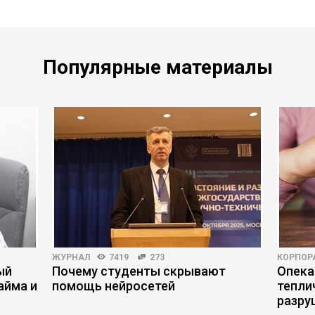
Популярные материалы
ЖУРНАЛ
7419
273
КОРПОР
ый
Почему студенты скрывают
Опека
айма и
помощь нейросетей
тепли
разру