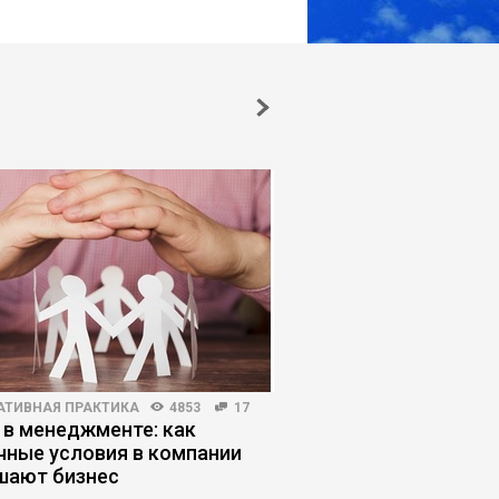
АТИВНАЯ ПРАКТИКА
4853
17
ИНВЕСТИЦИИ
3250
1
 в менеджменте: как
7 ошибок, из-за кот
чные условия в компании
не получают инвест
шают бизнес