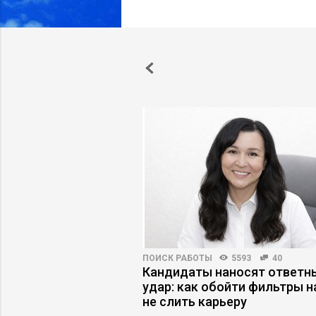
АРЬЕРЫ
5100
66
ПОИСК РАБОТЫ
5593
40
становится
Кандидаты наносят ответн
найма
удар: как обойти фильтры н
не слить карьеру