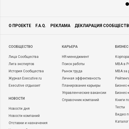
О ПРОЕКТЕ
F.A.Q.
РЕКЛАМА
ДЕКЛАРАЦИЯ СООБЩЕСТВ
CООБЩЕСТВО
КАРЬЕРА
БИЗНЕС
Лица Сообщества
HR-менеджмент
Корпора
Лига экспертов
Поиск работы
MBA в Р
История Сообщества
Рынок труда
MBA за 
Журнал Executive.ru
Личная эффективность
Рейтинг
Executive отдыхает
Планирование карьеры
Бизнес-
Управленческие вакансии
Бизнес-
НОВОСТИ
Справочник компаний
Книги п
Тесты
Новости дня
Видео п
Новости компаний
Каталог
Отставки и назначения