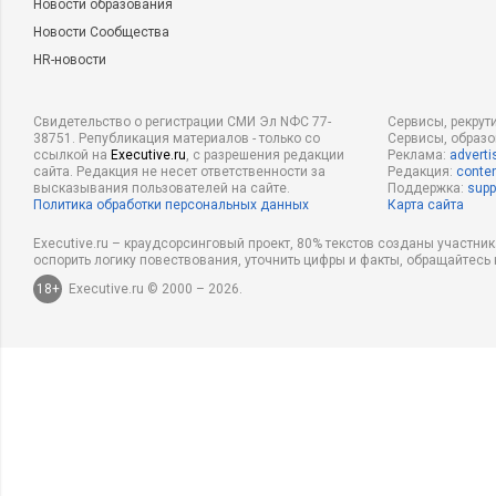
Новости образования
Новости Сообщества
HR-новости
Свидетельство о регистрации СМИ Эл NФС 77-
Сервисы, рекрут
38751. Републикация материалов - только со
Сервисы, образ
ссылкой на
Executive.ru
, с разрешения редакции
Реклама:
adverti
сайта. Редакция не несет ответственности за
Редакция:
conten
высказывания пользователей на сайте.
Поддержка:
supp
Политика обработки персональных данных
Карта сайта
Executive.ru – краудсорсинговый проект, 80% текстов созданы участни
оспорить логику повествования, уточнить цифры и факты, обращайтесь 
18+
Executive.ru © 2000 – 2026.