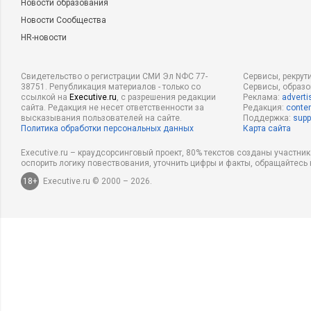
Новости образования
Новости Сообщества
HR-новости
Свидетельство о регистрации СМИ Эл NФС 77-
Сервисы, рекрут
38751. Републикация материалов - только со
Сервисы, образ
ссылкой на
Executive.ru
, с разрешения редакции
Реклама:
adverti
сайта. Редакция не несет ответственности за
Редакция:
conten
высказывания пользователей на сайте.
Поддержка:
supp
Политика обработки персональных данных
Карта сайта
Executive.ru – краудсорсинговый проект, 80% текстов созданы участни
оспорить логику повествования, уточнить цифры и факты, обращайтесь 
18+
Executive.ru © 2000 – 2026.