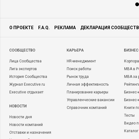
О ПРОЕКТЕ
F.A.Q.
РЕКЛАМА
ДЕКЛАРАЦИЯ СООБЩЕСТВ
CООБЩЕСТВО
КАРЬЕРА
БИЗНЕС
Лица Сообщества
HR-менеджмент
Корпора
Лига экспертов
Поиск работы
MBA в Р
История Сообщества
Рынок труда
MBA за 
Журнал Executive.ru
Личная эффективность
Рейтинг
Executive отдыхает
Планирование карьеры
Бизнес-
Управленческие вакансии
Бизнес-
НОВОСТИ
Справочник компаний
Книги п
Тесты
Новости дня
Видео п
Новости компаний
Каталог
Отставки и назначения