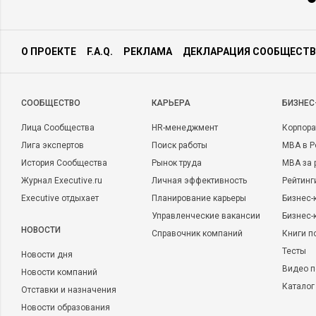
О ПРОЕКТЕ
F.A.Q.
РЕКЛАМА
ДЕКЛАРАЦИЯ СООБЩЕСТВ
CООБЩЕСТВО
КАРЬЕРА
БИЗНЕС
Лица Сообщества
HR-менеджмент
Корпора
Лига экспертов
Поиск работы
MBA в Р
История Сообщества
Рынок труда
MBA за 
Журнал Executive.ru
Личная эффективность
Рейтинг
Executive отдыхает
Планирование карьеры
Бизнес-
Управленческие вакансии
Бизнес-
НОВОСТИ
Справочник компаний
Книги п
Тесты
Новости дня
Видео п
Новости компаний
Каталог
Отставки и назначения
Новости образования