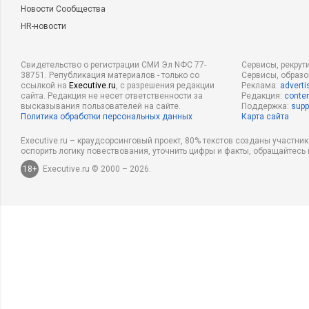
Новости Сообщества
HR-новости
Свидетельство о регистрации СМИ Эл NФС 77-
Сервисы, рекрут
38751. Републикация материалов - только со
Сервисы, образ
ссылкой на
Executive.ru
, с разрешения редакции
Реклама:
adverti
сайта. Редакция не несет ответственности за
Редакция:
conten
высказывания пользователей на сайте.
Поддержка:
supp
Политика обработки персональных данных
Карта сайта
Executive.ru – краудсорсинговый проект, 80% текстов созданы участни
оспорить логику повествования, уточнить цифры и факты, обращайтесь 
18+
Executive.ru © 2000 – 2026.