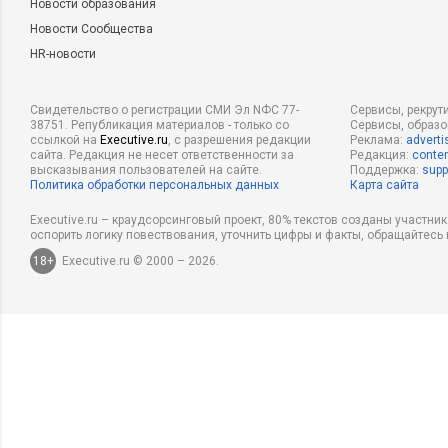
Новости образования
Новости Сообщества
HR-новости
Свидетельство о регистрации СМИ Эл NФС 77-
Сервисы, рекрут
38751. Републикация материалов - только со
Сервисы, образ
ссылкой на
Executive.ru
, с разрешения редакции
Реклама:
adverti
сайта. Редакция не несет ответственности за
Редакция:
conten
высказывания пользователей на сайте.
Поддержка:
supp
Политика обработки персональных данных
Карта сайта
Executive.ru – краудсорсинговый проект, 80% текстов созданы участни
оспорить логику повествования, уточнить цифры и факты, обращайтесь 
18+
Executive.ru © 2000 – 2026.