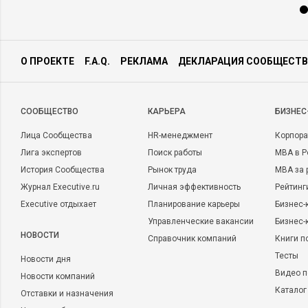
О ПРОЕКТЕ
F.A.Q.
РЕКЛАМА
ДЕКЛАРАЦИЯ СООБЩЕСТВ
CООБЩЕСТВО
КАРЬЕРА
БИЗНЕС
Лица Сообщества
HR-менеджмент
Корпора
Лига экспертов
Поиск работы
MBA в Р
История Сообщества
Рынок труда
MBA за 
Журнал Executive.ru
Личная эффективность
Рейтинг
Executive отдыхает
Планирование карьеры
Бизнес-
Управленческие вакансии
Бизнес-
НОВОСТИ
Справочник компаний
Книги п
Тесты
Новости дня
Видео п
Новости компаний
Каталог
Отставки и назначения