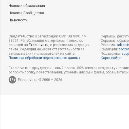
Новости образования
Новости Сообщества
HR-новости
Свидетельство о регистрации СМИ Эл NФС 77-
Сервисы, рекрут
38751. Републикация материалов - только со
Сервисы, образ
ссылкой на
Executive.ru
, с разрешения редакции
Реклама:
adverti
сайта. Редакция не несет ответственности за
Редакция:
conten
высказывания пользователей на сайте.
Поддержка:
supp
Политика обработки персональных данных
Карта сайта
Executive.ru – краудсорсинговый проект, 80% текстов созданы участни
оспорить логику повествования, уточнить цифры и факты, обращайтесь 
18+
Executive.ru © 2000 – 2026.