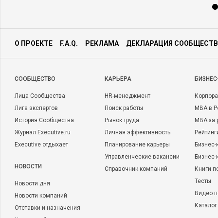
О ПРОЕКТЕ
F.A.Q.
РЕКЛАМА
ДЕКЛАРАЦИЯ СООБЩЕСТВ
CООБЩЕСТВО
КАРЬЕРА
БИЗНЕС
Лица Сообщества
HR-менеджмент
Корпора
Лига экспертов
Поиск работы
MBA в Р
История Сообщества
Рынок труда
MBA за 
Журнал Executive.ru
Личная эффективность
Рейтинг
Executive отдыхает
Планирование карьеры
Бизнес-
Управленческие вакансии
Бизнес-
НОВОСТИ
Справочник компаний
Книги п
Тесты
Новости дня
Видео п
Новости компаний
Каталог
Отставки и назначения