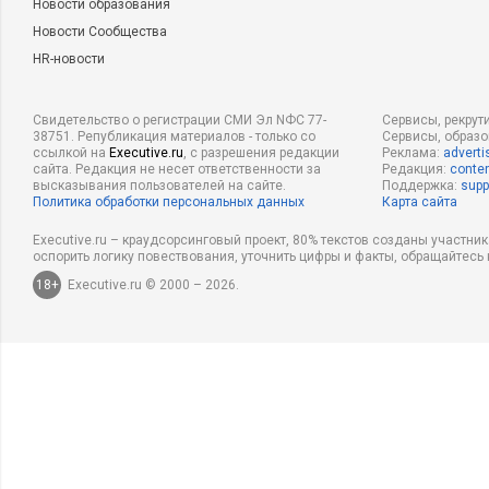
Новости образования
Новости Сообщества
HR-новости
Свидетельство о регистрации СМИ Эл NФС 77-
Сервисы, рекрут
38751. Републикация материалов - только со
Сервисы, образ
ссылкой на
Executive.ru
, с разрешения редакции
Реклама:
adverti
сайта. Редакция не несет ответственности за
Редакция:
conten
высказывания пользователей на сайте.
Поддержка:
supp
Политика обработки персональных данных
Карта сайта
Executive.ru – краудсорсинговый проект, 80% текстов созданы участни
оспорить логику повествования, уточнить цифры и факты, обращайтесь 
18+
Executive.ru © 2000 – 2026.