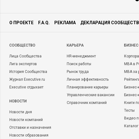
О ПРОЕКТЕ
F.A.Q.
РЕКЛАМА
ДЕКЛАРАЦИЯ СООБЩЕСТВ
CООБЩЕСТВО
КАРЬЕРА
БИЗНЕС
Лица Сообщества
HR-менеджмент
Корпора
Лига экспертов
Поиск работы
MBA в Р
История Сообщества
Рынок труда
MBA за 
Журнал Executive.ru
Личная эффективность
Рейтинг
Executive отдыхает
Планирование карьеры
Бизнес-
Управленческие вакансии
Бизнес-
НОВОСТИ
Справочник компаний
Книги п
Тесты
Новости дня
Видео п
Новости компаний
Каталог
Отставки и назначения
Новости образования