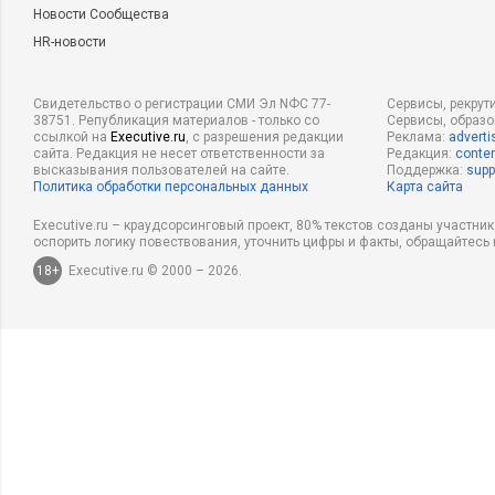
Новости Сообщества
HR-новости
Свидетельство о регистрации СМИ Эл NФС 77-
Сервисы, рекрут
38751. Републикация материалов - только со
Сервисы, образ
ссылкой на
Executive.ru
, с разрешения редакции
Реклама:
adverti
сайта. Редакция не несет ответственности за
Редакция:
conten
высказывания пользователей на сайте.
Поддержка:
supp
Политика обработки персональных данных
Карта сайта
Executive.ru – краудсорсинговый проект, 80% текстов созданы участни
оспорить логику повествования, уточнить цифры и факты, обращайтесь 
18+
Executive.ru © 2000 – 2026.